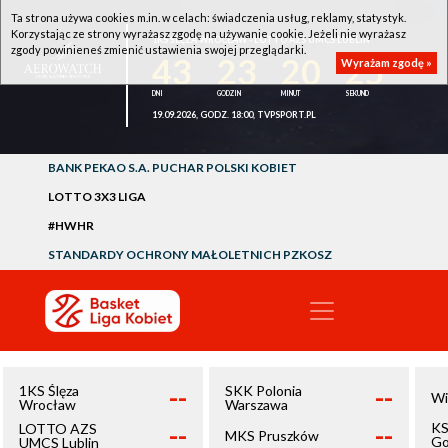
Ta strona używa cookies m.in. w celach: świadczenia usług, reklamy, statystyk.
Korzystając ze strony wyrażasz zgodę na używanie cookie. Jeżeli nie wyrażasz
1KS ŚLĘZA WROCŁAW - LOTTO AZS UMCS LUBLIN
zgody powinieneś zmienić ustawienia swojej przeglądarki.
43
23
20
24
Wyrażam zgodę »
19.09.2026, GODZ. 18:00, TVPSPORT.PL
BANK PEKAO S.A. PUCHAR POLSKI KOBIET
LOTTO 3X3 LIGA
#HWHR
STANDARDY OCHRONY MAŁOLETNICH PZKOSZ
--
--
1KS Ślęza
SKK Polonia
Wi
Wrocław
Warszawa
--
--
KS
LOTTO AZS
MKS Pruszków
Go
UMCS Lublin