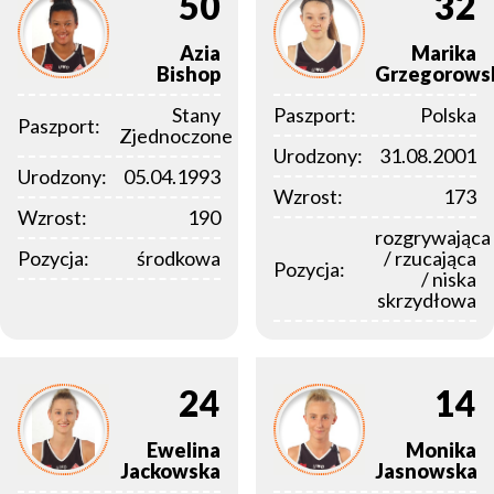
50
32
Azia
Marika
Bishop
Grzegorows
Stany
Paszport:
Polska
Paszport:
Zjednoczone
Urodzony:
31.08.2001
Urodzony:
05.04.1993
Wzrost:
173
Wzrost:
190
rozgrywająca
Pozycja:
środkowa
/ rzucająca
Pozycja:
/ niska
skrzydłowa
24
14
Ewelina
Monika
Jackowska
Jasnowska