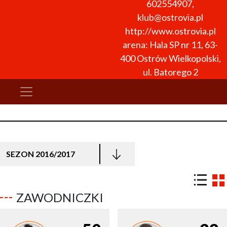
602554907
,
klub@ostrovia.pl
http://www.ostrovia.pl
arena: Hala SP nr 11, 63-
400 Ostrów Wielkopolski,
ul. Batorego 2
SEZON 2016/2017
ZAWODNICZKI