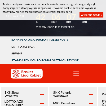
Ta strona używa cookies m.in. w celach: świadczenia usług, reklamy, statystyk.
Korzystając ze strony wyrażasz zgodę na używanie cookie. Jeżeli nie wyrażasz
1KS ŚLĘZA WROCŁAW - LOTTO AZS UMCS LUBLIN
zgody powinieneś zmienić ustawienia swojej przeglądarki.
42
06
07
30
Wyrażam zgodę »
19.09.2026, GODZ. 18:00, TVPSPORT.PL
BANK PEKAO S.A. PUCHAR POLSKI KOBIET
LOTTO 3X3 LIGA
#HWHR
STANDARDY OCHRONY MAŁOLETNICH PZKOSZ
--
--
1KS Ślęza
SKK Polonia
Wi
Wrocław
Warszawa
--
--
KS
LOTTO AZS
MKS Pruszków
Go
UMCS Lublin