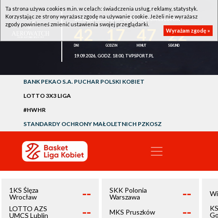
Ta strona używa cookies m.in. w celach: świadczenia usług, reklamy, statystyk.
Korzystając ze strony wyrażasz zgodę na używanie cookie. Jeżeli nie wyrażasz
1KS ŚLĘZA WROCŁAW - LOTTO AZS UMCS LUBLIN
zgody powinieneś zmienić ustawienia swojej przeglądarki.
42
17
47
22
Wyrażam zgodę »
19.09.2026, GODZ. 18:00, TVPSPORT.PL
BANK PEKAO S.A. PUCHAR POLSKI KOBIET
LOTTO 3X3 LIGA
#HWHR
STANDARDY OCHRONY MAŁOLETNICH PZKOSZ
--
--
1KS Ślęza
SKK Polonia
Wi
Wrocław
Warszawa
--
--
KS
LOTTO AZS
MKS Pruszków
Go
UMCS Lublin