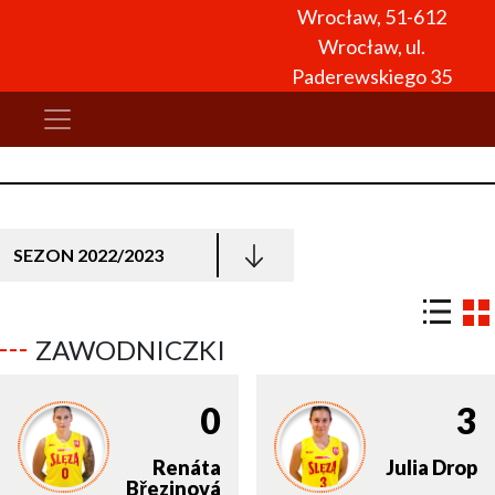
Wrocław, 51-612
Wrocław, ul.
Paderewskiego 35
SEZON 2022/2023
ZAWODNICZKI
0
3
Renáta
Julia
Drop
Březinová