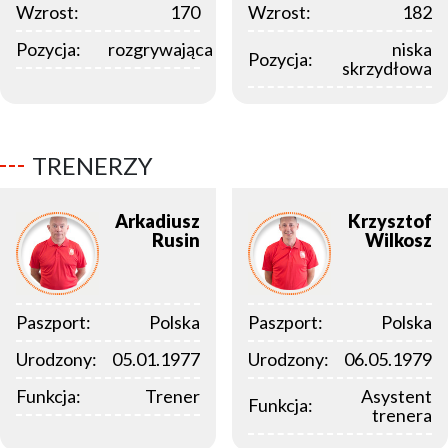
Wzrost:
170
Wzrost:
182
Pozycja:
rozgrywająca
niska
Pozycja:
skrzydłowa
TRENERZY
Arkadiusz
Krzysztof
Rusin
Wilkosz
Paszport:
Polska
Paszport:
Polska
Urodzony:
05.01.1977
Urodzony:
06.05.1979
Funkcja:
Trener
Asystent
Funkcja:
trenera