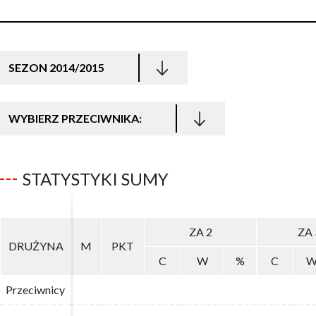
SEZON 2014/2015
WYBIERZ PRZECIWNIKA:
STATYSTYKI SUMY
ZA 2
ZA 2
ZA 
ZA 
DRUŻYNA
DRUŻYNA
M
M
PKT
PKT
C
C
W
W
%
%
C
C
Przeciwnicy
Przeciwnicy