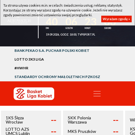
Ta strona używa cookies m.in. w celach: świadczenia usług, reklamy, statystyk.
Korzystając ze strony wyrażasz zgodę na używanie cookie. Jeżeli nie wyrażasz
1KS ŚLĘZA WROCŁAW - LOTTO AZS UMCS LUBLIN
zgody powinieneś zmienić ustawienia swojej przeglądarki.
40
06
23
00
Wyrażam zgodę »
19.09.2026, GODZ. 18:00, TVPSPORT.PL
BANK PEKAO S.A. PUCHAR POLSKI KOBIET
LOTTO 3X3 LIGA
#HWHR
STANDARDY OCHRONY MAŁOLETNICH PZKOSZ
--
--
1KS Ślęza
SKK Polonia
Wi
Wrocław
Warszawa
--
--
KS
LOTTO AZS
MKS Pruszków
Go
UMCS Lublin