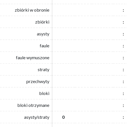
zbiórki w obronie
zbiórki w obronie
:
:
zbiórki
zbiórki
:
:
asysty
asysty
:
:
faule
faule
:
:
faule wymuszone
faule wymuszone
:
:
straty
straty
:
:
przechwyty
przechwyty
:
:
bloki
bloki
:
:
bloki otrzymane
bloki otrzymane
:
:
asysty/straty
asysty/straty
0
0
:
: