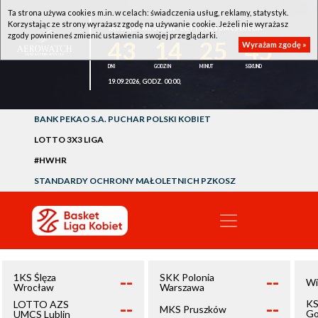
Ta strona używa cookies m.in. w celach: świadczenia usług, reklamy, statystyk.
Korzystając ze strony wyrażasz zgodę na używanie cookie. Jeżeli nie wyrażasz
1KS ŚLĘZA WROCŁAW - LOTTO AZS UMCS LUBLIN
zgody powinieneś zmienić ustawienia swojej przeglądarki.
43
14
25
45
Wyrażam zgodę »
19.09.2026, GODZ. 00:00,
BANK PEKAO S.A. PUCHAR POLSKI KOBIET
LOTTO 3X3 LIGA
#HWHR
STANDARDY OCHRONY MAŁOLETNICH PZKOSZ
--
--
1KS Ślęza
SKK Polonia
Wi
Wrocław
Warszawa
--
--
KS
LOTTO AZS
MKS Pruszków
Go
UMCS Lublin