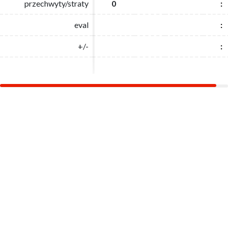
przechwyty/straty
przechwyty/straty
0
0
:
:
eval
eval
:
:
+/-
+/-
:
: