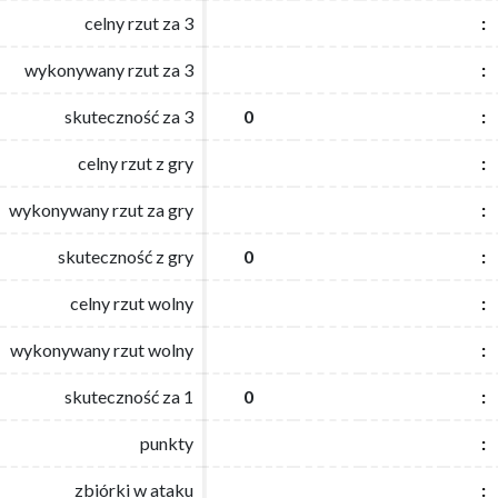
celny rzut za 3
celny rzut za 3
:
:
wykonywany rzut za 3
wykonywany rzut za 3
:
:
skuteczność za 3
skuteczność za 3
0
0
:
:
celny rzut z gry
celny rzut z gry
:
:
wykonywany rzut za gry
wykonywany rzut za gry
:
:
skuteczność z gry
skuteczność z gry
0
0
:
:
celny rzut wolny
celny rzut wolny
:
:
wykonywany rzut wolny
wykonywany rzut wolny
:
:
skuteczność za 1
skuteczność za 1
0
0
:
:
punkty
punkty
:
:
zbiórki w ataku
zbiórki w ataku
:
: