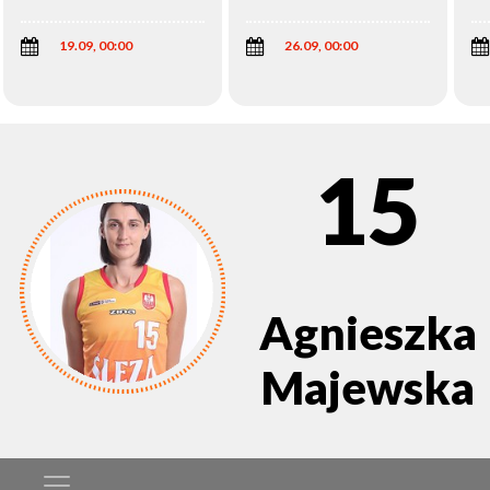
Wi
19.09, 00:00
26.09, 00:00
15
Agnieszka
Majewska