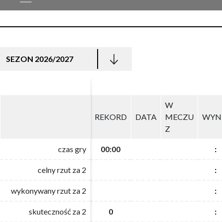
SEZON 2026/2027
W
W
REKORD
REKORD
DATA
DATA
MECZU
MECZU
WYN
WYN
Z
Z
czas gry
czas gry
00:00
00:00
:
:
celny rzut za 2
celny rzut za 2
:
:
wykonywany rzut za 2
wykonywany rzut za 2
:
:
skuteczność za 2
skuteczność za 2
0
0
:
: