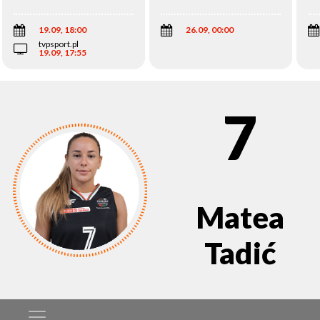
Wi
19.09, 18:00
26.09, 00:00
tvpsport.pl
19.09, 17:55
7
Matea
Tadić