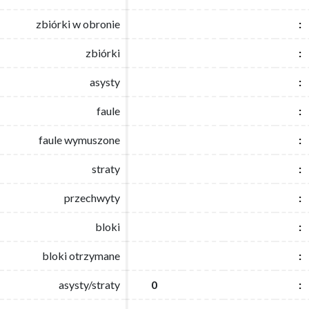
zbiórki w obronie
zbiórki w obronie
:
:
zbiórki
zbiórki
:
:
asysty
asysty
:
:
faule
faule
:
:
faule wymuszone
faule wymuszone
:
:
straty
straty
:
:
przechwyty
przechwyty
:
:
bloki
bloki
:
:
bloki otrzymane
bloki otrzymane
:
:
asysty/straty
asysty/straty
0
0
:
: