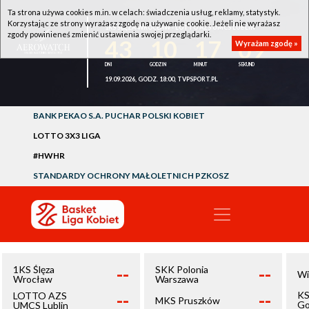
Ta strona używa cookies m.in. w celach: świadczenia usług, reklamy, statystyk.
Korzystając ze strony wyrażasz zgodę na używanie cookie. Jeżeli nie wyrażasz
1KS ŚLĘZA WROCŁAW - LOTTO AZS UMCS LUBLIN
zgody powinieneś zmienić ustawienia swojej przeglądarki.
43
10
17
09
Wyrażam zgodę »
19.09.2026, GODZ. 18:00, TVPSPORT.PL
BANK PEKAO S.A. PUCHAR POLSKI KOBIET
LOTTO 3X3 LIGA
#HWHR
STANDARDY OCHRONY MAŁOLETNICH PZKOSZ
--
--
1KS Ślęza
SKK Polonia
Wi
Wrocław
Warszawa
--
--
KS
LOTTO AZS
MKS Pruszków
Go
UMCS Lublin