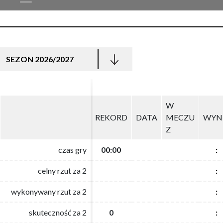
SEZON 2026/2027
W
W
REKORD
REKORD
DATA
DATA
MECZU
MECZU
WYN
WYN
Z
Z
czas gry
czas gry
00:00
00:00
:
:
celny rzut za 2
celny rzut za 2
:
:
wykonywany rzut za 2
wykonywany rzut za 2
:
:
skuteczność za 2
skuteczność za 2
0
0
:
: