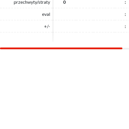
przechwyty/straty
przechwyty/straty
0
0
:
:
eval
eval
:
:
+/-
+/-
:
: