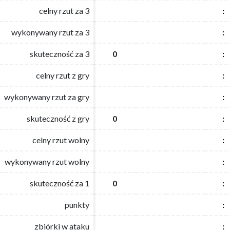
celny rzut za 3
celny rzut za 3
:
:
wykonywany rzut za 3
wykonywany rzut za 3
:
:
skuteczność za 3
skuteczność za 3
0
0
:
:
celny rzut z gry
celny rzut z gry
:
:
wykonywany rzut za gry
wykonywany rzut za gry
:
:
skuteczność z gry
skuteczność z gry
0
0
:
:
celny rzut wolny
celny rzut wolny
:
:
wykonywany rzut wolny
wykonywany rzut wolny
:
:
skuteczność za 1
skuteczność za 1
0
0
:
:
punkty
punkty
:
:
zbiórki w ataku
zbiórki w ataku
:
: