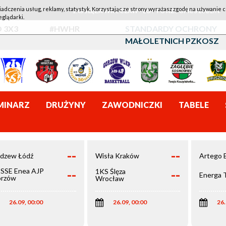
iadczenia usług, reklamy, statystyk. Korzystając ze strony wyrażasz zgodę na używanie c
1KS ŚLĘZA WROCŁAW - LOTTO AZS UMCS LUBLIN
eglądarki.
 3X3
#HWHR
STANDARDY OCHRONY
MAŁOLETNICH PZKOSZ
MINARZ
DRUŻYNY
ZAWODNICZKI
TABELE
--
--
dzew Łódź
Wisła Kraków
Artego 
--
--
SSE Enea AJP
1KS Ślęza
Energa 
rzów
Wrocław
elkopolski
26.09, 00:00
26.09, 00:00
26.