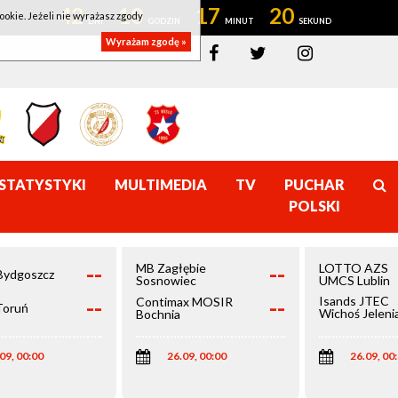
42
10
17
19
ookie. Jeżeli nie wyrażasz zgody
Wyrażam zgodę »
STATYSTYKI
MULTIMEDIA
TV
PUCHAR
POLSKI
--
--
MB Zagłębie
LOTTO AZS
Bydgoszcz
Sosnowiec
UMCS Lublin
--
--
Isands JTEC
Contimax MOSIR
Toruń
Wichoś Jeleni
Bochnia
Góra
09, 00:00
26.09, 00:00
26.09, 00