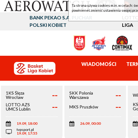
Ta strona używa cookies m.in. w celach: św
powinieneś zmienić ustawienia swojej prz
BANK PEKAO S.A. PUCHAR
LOTTO
POLSKI KOBIET
LIGA
WIADOMOŚCI
TER
--
--
1KS Ślęza
SKK Polonia
Wi
Wrocław
Warszawa
--
--
KS
LOTTO AZS
MKS Pruszków
Go
UMCS Lublin
Wi
19.09, 18:00
26.09, 00:00
tvpsport.pl
19.09, 17:55