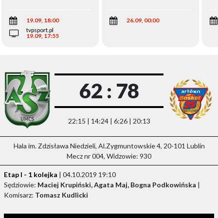
Wi
19.09, 18:00
26.09, 00:00
tvpsport.pl
19.09, 17:55
62 : 78
22:15 | 14:24 | 6:26 | 20:13
Hala im. Zdzisława Niedzieli, Al.Zygmuntowskie 4, 20-101 Lublin
Mecz nr 004, Widzowie: 930
Etap I - 1 kolejka
| 04.10.2019 19:10
Sędziowie:
Maciej Krupiński, Agata Maj, Bogna Podkowińska
|
Komisarz:
Tomasz Kudlicki