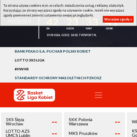
Ta strona używa cookies m.in. w celach: świadczenia usług, reklamy, statystyk.
Korzystając ze strony wyrażasz zgodę na używanie cookie. Jeżeli nie wyrażasz
1KS ŚLĘZA WROCŁAW - LOTTO AZS UMCS LUBLIN
zgody powinieneś zmienić ustawienia swojej przeglądarki.
42
23
33
41
Wyrażam zgodę »
19.09.2026, GODZ. 18:00, TVPSPORT.PL
BANK PEKAO S.A. PUCHAR POLSKI KOBIET
LOTTO 3X3 LIGA
#HWHR
STANDARDY OCHRONY MAŁOLETNICH PZKOSZ
--
--
1KS Ślęza
SKK Polonia
Wi
Wrocław
Warszawa
--
--
KS
LOTTO AZS
MKS Pruszków
Go
UMCS Lublin