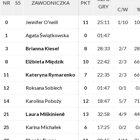
NR
NR
S5
S5
ZAWODNICZKA
ZAWODNICZKA
PKT
PKT
GRY
GRY
C/W
C/W
0
0
Jennifer O'neill
Jennifer O'neill
11
11
25:11
25:11
1/10
1/10
10
10
1
1
Agata Świątkowska
Agata Świątkowska
0
0
01:47
01:47
3
3
Brianna Kiesel
Brianna Kiesel
8
8
28:33
28:33
2/7
2/7
28
28
8
8
Elżbieta Międzik
Elżbieta Międzik
10
10
22:42
22:42
2/3
2/3
66
66
11
11
Kateryna Rymarenko
Kateryna Rymarenko
7
7
22:35
22:35
2/3
2/3
66
66
12
12
Roksana Sobiech
Roksana Sobiech
0
0
01:47
01:47
0/1
0/1
0.
0.
14
14
Karolina Poboży
Karolina Poboży
12
12
18:47
18:47
5/7
5/7
71
71
21
21
Laura Miškinienė
Laura Miškinienė
13
13
32:58
32:58
4/9
4/9
44
44
25
25
Karina Michałek
Karina Michałek
6
6
17:25
17:25
0/2
0/2
0.
0.