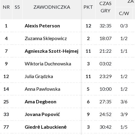
ZA 
ZA 
CZAS
CZAS
NR
NR
S5
S5
ZAWODNICZKA
ZAWODNICZKA
PKT
PKT
GRY
GRY
C/W
C/W
1
1
Alexis Peterson
Alexis Peterson
12
12
32:35
32:35
0/3
0/3
4
4
Zuzanna Sklepowicz
Zuzanna Sklepowicz
2
2
18:07
18:07
1/2
1/2
7
7
Agnieszka Szott-Hejmej
Agnieszka Szott-Hejmej
11
11
21:22
21:22
1/1
1/1
9
9
Wiktoria Duchnowska
Wiktoria Duchnowska
3
3
03:02
03:02
12
12
Julia Grądzka
Julia Grądzka
11
11
23:29
23:29
1/2
1/2
14
14
Anna Pawłowska
Anna Pawłowska
5
5
10:00
10:00
1/2
1/2
25
25
Ama Degbeon
Ama Degbeon
6
6
27:35
27:35
3/6
3/6
33
33
Jovana Popović
Jovana Popović
9
9
24:52
24:52
3/9
3/9
77
77
Giedrė Labuckienė
Giedrė Labuckienė
3
3
30:42
30:42
1/5
1/5