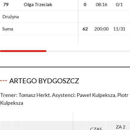
79
79
Olga Trzeciak
Olga Trzeciak
0
0
08:16
08:16
0/1
0/1
Drużyna
Drużyna
Suma
Suma
62
62
200:00
200:00
11/31
11/31
ARTEGO BYDGOSZCZ
Trener: Tomasz Herkt. Asystenci: Paweł Kulpeksza, Piotr
Kulpeksza
ZA 2
ZA 2
CZAS
CZAS