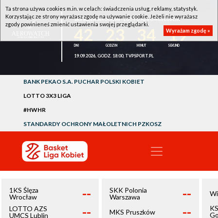
Ta strona używa cookies m.in. w celach: świadczenia usług, reklamy, statystyk.
Korzystając ze strony wyrażasz zgodę na używanie cookie. Jeżeli nie wyrażasz
1KS ŚLĘZA WROCŁAW - LOTTO AZS UMCS LUBLIN
zgody powinieneś zmienić ustawienia swojej przeglądarki.
42
23
34
19
Wyrażam zgodę »
19.09.2026, GODZ. 18:00, TVPSPORT.PL
BANK PEKAO S.A. PUCHAR POLSKI KOBIET
LOTTO 3X3 LIGA
#HWHR
STANDARDY OCHRONY MAŁOLETNICH PZKOSZ
--
--
1KS Ślęza
SKK Polonia
Wi
Wrocław
Warszawa
--
--
KS
LOTTO AZS
MKS Pruszków
Go
UMCS Lublin