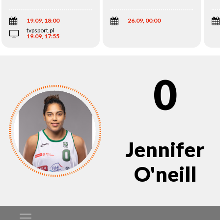
Wi
19.09, 18:00
26.09, 00:00
tvpsport.pl
19.09, 17:55
0
Jennifer
O'neill