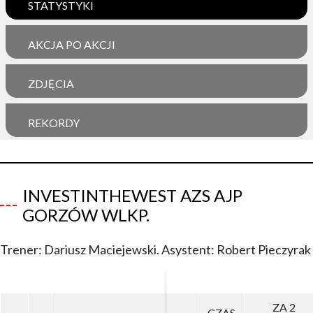
STATYSTYKI
AKCJA PO AKCJI
ZDJĘCIA
REKORDY
INVESTINTHEWEST AZS AJP
GORZÓW WLKP.
Trener: Dariusz Maciejewski. Asystent: Robert Pieczyrak
ZA 2
ZA 2
CZAS
CZAS