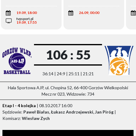
Wi
19.09, 18:00
26.09, 00:00
tvpsport.pl
19.09, 17:55
106 : 55
36:14 | 24:9 | 25:11 | 21:21
Hala Sportowa AJP, ul. Chopina 52, 66-400 Gorzów Wielkopolski
Mecz nr 023, Widzowie: 734
Etap I - 4 kolejka
| 08.10.2017 16:00
Sędziowie:
Paweł Białas, Łukasz Andrzejewski, Jan Piróg
|
Komisarz:
Wiesław Zych