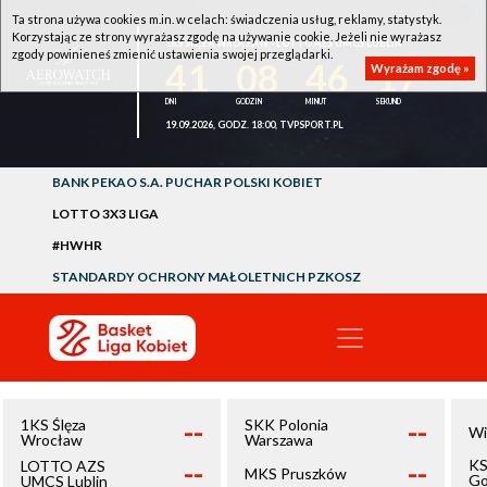
Ta strona używa cookies m.in. w celach: świadczenia usług, reklamy, statystyk.
Korzystając ze strony wyrażasz zgodę na używanie cookie. Jeżeli nie wyrażasz
1KS ŚLĘZA WROCŁAW - LOTTO AZS UMCS LUBLIN
zgody powinieneś zmienić ustawienia swojej przeglądarki.
41
08
46
17
Wyrażam zgodę »
19.09.2026, GODZ. 18:00, TVPSPORT.PL
BANK PEKAO S.A. PUCHAR POLSKI KOBIET
LOTTO 3X3 LIGA
#HWHR
STANDARDY OCHRONY MAŁOLETNICH PZKOSZ
--
--
1KS Ślęza
SKK Polonia
Wi
Wrocław
Warszawa
--
--
KS
LOTTO AZS
MKS Pruszków
Go
UMCS Lublin