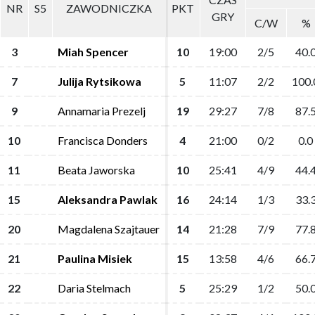
NR
NR
S5
S5
ZAWODNICZKA
ZAWODNICZKA
PKT
PKT
GRY
GRY
C/W
C/W
%
%
3
3
Miah Spencer
Miah Spencer
10
10
19:00
19:00
2/5
2/5
40.
40.
7
7
Julija Rytsikowa
Julija Rytsikowa
5
5
11:07
11:07
2/2
2/2
100.
100.
9
9
Annamaria Prezelj
Annamaria Prezelj
19
19
29:27
29:27
7/8
7/8
87.
87.
10
10
Francisca Donders
Francisca Donders
4
4
21:00
21:00
0/2
0/2
0.0
0.0
11
11
Beata Jaworska
Beata Jaworska
10
10
25:41
25:41
4/9
4/9
44.
44.
15
15
Aleksandra Pawlak
Aleksandra Pawlak
16
16
24:14
24:14
1/3
1/3
33.
33.
20
20
Magdalena Szajtauer
Magdalena Szajtauer
14
14
21:28
21:28
7/9
7/9
77.
77.
21
21
Paulina Misiek
Paulina Misiek
15
15
13:58
13:58
4/6
4/6
66.
66.
22
22
Daria Stelmach
Daria Stelmach
5
5
25:29
25:29
1/2
1/2
50.
50.