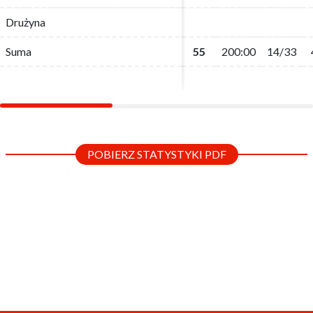
Drużyna
Drużyna
Suma
Suma
55
55
200:00
200:00
14/33
14/33
POBIERZ STATYSTYKI PDF