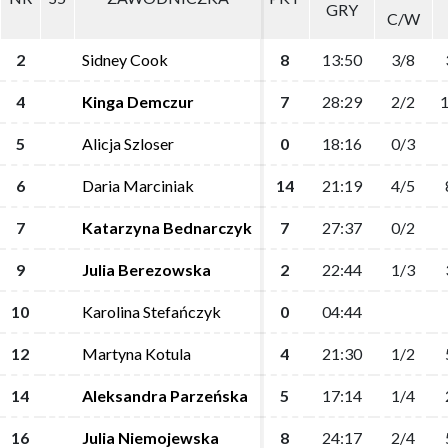
GRY
GRY
C/W
C/W
2
2
Sidney Cook
Sidney Cook
8
8
13:50
13:50
3/8
3/8
4
4
Kinga Demczur
Kinga Demczur
7
7
28:29
28:29
2/2
2/2
1
1
5
5
Alicja Szloser
Alicja Szloser
0
0
18:16
18:16
0/3
0/3
6
6
Daria Marciniak
Daria Marciniak
14
14
21:19
21:19
4/5
4/5
7
7
Katarzyna Bednarczyk
Katarzyna Bednarczyk
7
7
27:37
27:37
0/2
0/2
9
9
Julia Berezowska
Julia Berezowska
2
2
22:44
22:44
1/3
1/3
10
10
Karolina Stefańczyk
Karolina Stefańczyk
0
0
04:44
04:44
12
12
Martyna Kotula
Martyna Kotula
4
4
21:30
21:30
1/2
1/2
14
14
Aleksandra Parzeńska
Aleksandra Parzeńska
5
5
17:14
17:14
1/4
1/4
16
16
Julia Niemojewska
Julia Niemojewska
8
8
24:17
24:17
2/4
2/4