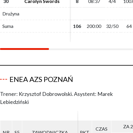
30
30
Carolyn Swords
Carolyn Swords
8
8
08:37
08:37
4/4
4/4
100.
100.
Drużyna
Drużyna
Suma
Suma
106
106
200:00
200:00
32/50
32/50
64
64
ENEA AZS POZNAŃ
Trener: Krzysztof Dobrowolski. Asystent: Marek
Lebiedziński
ZA 2
ZA 2
CZAS
CZAS
NR
NR
S5
S5
ZAWODNICZKA
ZAWODNICZKA
PKT
PKT