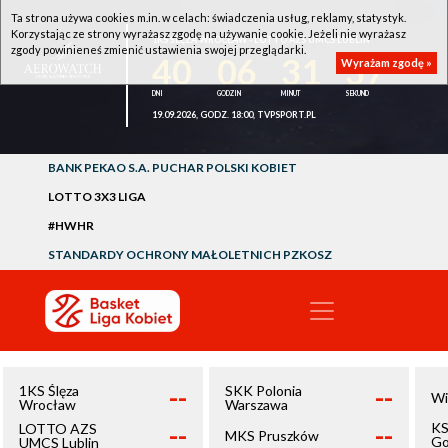
Ta strona używa cookies m.in. w celach: świadczenia usług, reklamy, statystyk.
Korzystając ze strony wyrażasz zgodę na używanie cookie. Jeżeli nie wyrażasz
1KS ŚLĘZA WROCŁAW - LOTTO AZS UMCS LUBLIN
zgody powinieneś zmienić ustawienia swojej przeglądarki.
40
06
31
37
Wyrażam zgodę »
19.09.2026, GODZ. 18:00, TVPSPORT.PL
BANK PEKAO S.A. PUCHAR POLSKI KOBIET
LOTTO 3X3 LIGA
#HWHR
STANDARDY OCHRONY MAŁOLETNICH PZKOSZ
--
--
1KS Ślęza
SKK Polonia
Wi
Wrocław
Warszawa
--
--
KS
LOTTO AZS
MKS Pruszków
Go
UMCS Lublin