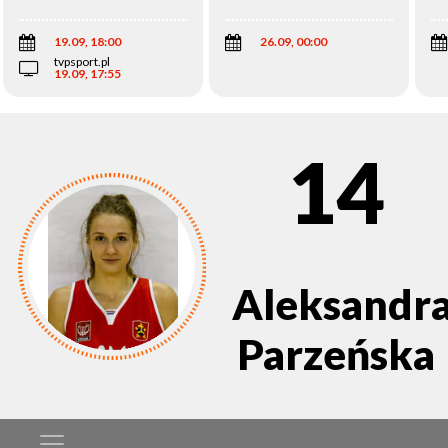
Wi
19.09, 18:00
26.09, 00:00
tvpsport.pl
19.09, 17:55
14
Aleksandr
Parzeńska