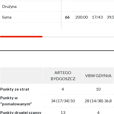
Drużyna
Drużyna
Suma
Suma
66
66
200:00
200:00
17/43
17/43
39,
39,
ARTEGO
VBW GDYNIA
BYDGOSZCZ
Punkty ze strat
4
10
Punkty w
34 (17/34) 50
28 (14/38) 36,8
"pomalowanym"
Punkty drugiej szansy
13
4