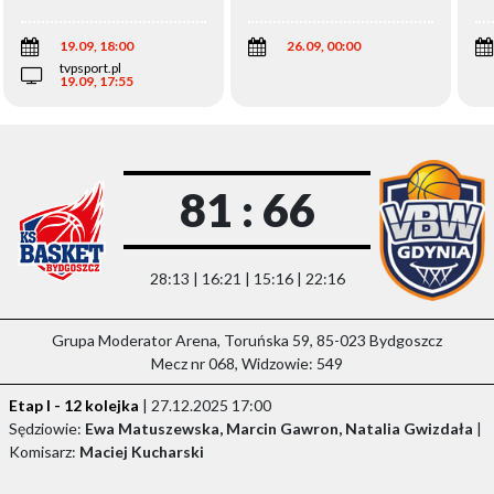
Wi
19.09, 18:00
26.09, 00:00
tvpsport.pl
19.09, 17:55
81 : 66
28:13 | 16:21 | 15:16 | 22:16
Grupa Moderator Arena, Toruńska 59, 85-023 Bydgoszcz
Mecz nr 068, Widzowie: 549
Etap I - 12 kolejka
| 27.12.2025 17:00
Sędziowie:
Ewa Matuszewska, Marcin Gawron, Natalia Gwizdała
|
Komisarz:
Maciej Kucharski