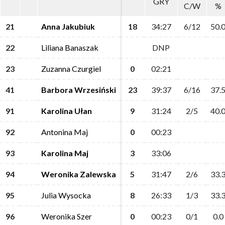
GRY
GRY
C/W
C/W
%
%
21
21
Anna Jakubiuk
Anna Jakubiuk
18
18
34:27
34:27
6/12
6/12
50.
50.
22
22
Liliana Banaszak
Liliana Banaszak
DNP
DNP
23
23
Zuzanna Czurgiel
Zuzanna Czurgiel
0
0
02:21
02:21
41
41
Barbora Wrzesiński
Barbora Wrzesiński
23
23
39:37
39:37
6/16
6/16
37.
37.
91
91
Karolina Ułan
Karolina Ułan
9
9
31:24
31:24
2/5
2/5
40.
40.
92
92
Antonina Maj
Antonina Maj
0
0
00:23
00:23
93
93
Karolina Maj
Karolina Maj
3
3
33:06
33:06
94
94
Weronika Zalewska
Weronika Zalewska
5
5
31:47
31:47
2/6
2/6
33.
33.
95
95
Julia Wysocka
Julia Wysocka
8
8
26:33
26:33
1/3
1/3
33.
33.
96
96
Weronika Szer
Weronika Szer
0
0
00:23
00:23
0/1
0/1
0.0
0.0