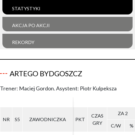
STATYSTYKI
AKCJA PO AKCJI
REKORDY
ARTEGO BYDGOSZCZ
Trener: Maciej Gordon. Asystent: Piotr Kulpeksza
ZA 2
ZA 2
CZAS
CZAS
NR
NR
S5
S5
ZAWODNICZKA
ZAWODNICZKA
PKT
PKT
GRY
GRY
C/W
C/W
%
%