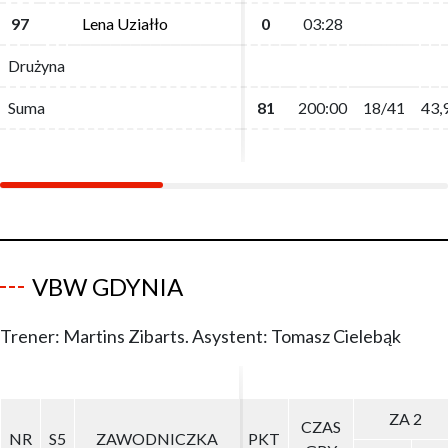
97
97
Lena Uziałło
Lena Uziałło
0
0
03:28
03:28
Drużyna
Drużyna
Suma
Suma
81
81
200:00
200:00
18/41
18/41
43,
43,
VBW GDYNIA
Trener: Martins Zibarts. Asystent: Tomasz Cielebąk
ZA 2
ZA 2
CZAS
CZAS
NR
NR
S5
S5
ZAWODNICZKA
ZAWODNICZKA
PKT
PKT