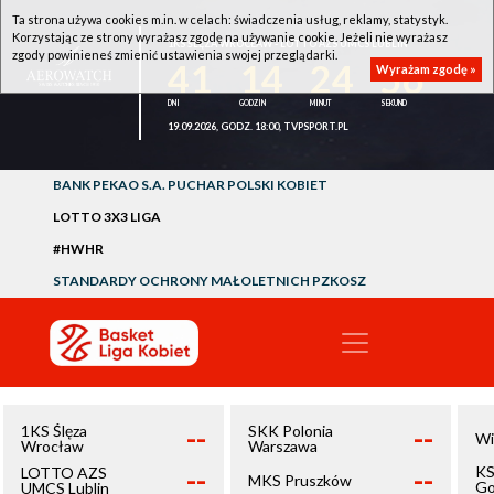
Ta strona używa cookies m.in. w celach: świadczenia usług, reklamy, statystyk.
Korzystając ze strony wyrażasz zgodę na używanie cookie. Jeżeli nie wyrażasz
1KS ŚLĘZA WROCŁAW - LOTTO AZS UMCS LUBLIN
zgody powinieneś zmienić ustawienia swojej przeglądarki.
41
14
24
55
Wyrażam zgodę »
19.09.2026, GODZ. 18:00, TVPSPORT.PL
BANK PEKAO S.A. PUCHAR POLSKI KOBIET
LOTTO 3X3 LIGA
#HWHR
STANDARDY OCHRONY MAŁOLETNICH PZKOSZ
--
--
1KS Ślęza
SKK Polonia
Wi
Wrocław
Warszawa
--
--
KS
LOTTO AZS
MKS Pruszków
Go
UMCS Lublin