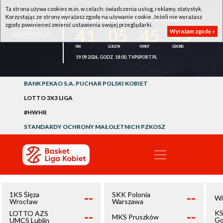
Ta strona używa cookies m.in. w celach: świadczenia usług, reklamy, statystyk.
Korzystając ze strony wyrażasz zgodę na używanie cookie. Jeżeli nie wyrażasz
1KS ŚLĘZA WROCŁAW - LOTTO AZS UMCS LUBLIN
zgody powinieneś zmienić ustawienia swojej przeglądarki.
41
05
45
45
Wyrażam zgodę »
19.09.2026, GODZ. 18:00, TVPSPORT.PL
BANK PEKAO S.A. PUCHAR POLSKI KOBIET
LOTTO 3X3 LIGA
#HWHR
STANDARDY OCHRONY MAŁOLETNICH PZKOSZ
--
--
1KS Ślęza
SKK Polonia
Wi
Wrocław
Warszawa
--
--
KS
LOTTO AZS
MKS Pruszków
Go
UMCS Lublin