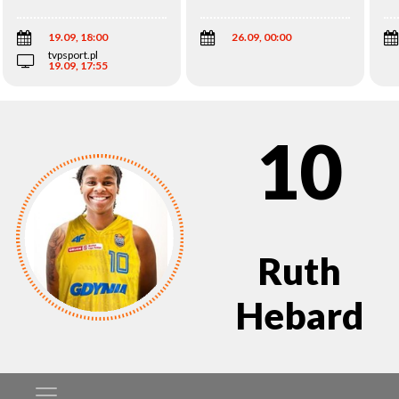
Wi
19.09, 18:00
26.09, 00:00
tvpsport.pl
19.09, 17:55
10
Ruth
Hebard