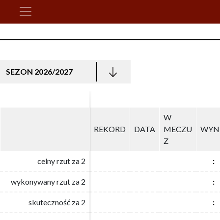
SEZON 2026/2027
W
W
REKORD
REKORD
DATA
DATA
MECZU
MECZU
WYN
WYN
Z
Z
celny rzut za 2
celny rzut za 2
:
:
wykonywany rzut za 2
wykonywany rzut za 2
:
:
skuteczność za 2
skuteczność za 2
:
: