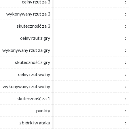
celny rzut za 3
celny rzut za 3
:
:
wykonywany rzut za 3
wykonywany rzut za 3
:
:
skuteczność za 3
skuteczność za 3
:
:
celny rzut z gry
celny rzut z gry
:
:
wykonywany rzut za gry
wykonywany rzut za gry
:
:
skuteczność z gry
skuteczność z gry
:
:
celny rzut wolny
celny rzut wolny
:
:
wykonywany rzut wolny
wykonywany rzut wolny
:
:
skuteczność za 1
skuteczność za 1
:
:
punkty
punkty
:
:
zbiórki w ataku
zbiórki w ataku
:
: