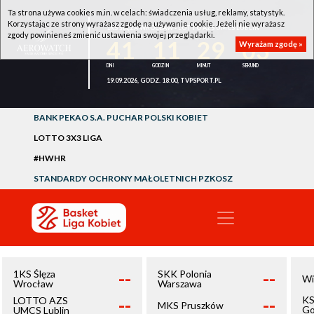
Ta strona używa cookies m.in. w celach: świadczenia usług, reklamy, statystyk.
Korzystając ze strony wyrażasz zgodę na używanie cookie. Jeżeli nie wyrażasz
1KS ŚLĘZA WROCŁAW - LOTTO AZS UMCS LUBLIN
zgody powinieneś zmienić ustawienia swojej przeglądarki.
41
11
29
03
Wyrażam zgodę »
19.09.2026, GODZ. 18:00, TVPSPORT.PL
BANK PEKAO S.A. PUCHAR POLSKI KOBIET
LOTTO 3X3 LIGA
#HWHR
STANDARDY OCHRONY MAŁOLETNICH PZKOSZ
--
--
1KS Ślęza
SKK Polonia
Wi
Wrocław
Warszawa
--
--
KS
LOTTO AZS
MKS Pruszków
Go
UMCS Lublin