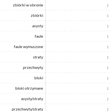
zbiórki w obronie
zbiórki w obronie
:
:
zbiórki
zbiórki
:
:
asysty
asysty
:
:
faule
faule
:
:
faule wymuszone
faule wymuszone
:
:
straty
straty
:
:
przechwyty
przechwyty
:
:
bloki
bloki
:
:
bloki otrzymane
bloki otrzymane
:
:
asysty/straty
asysty/straty
:
:
przechwyty/straty
przechwyty/straty
:
: