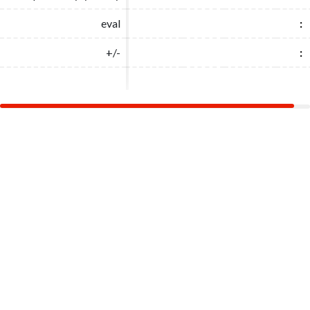
eval
eval
:
:
+/-
+/-
:
: