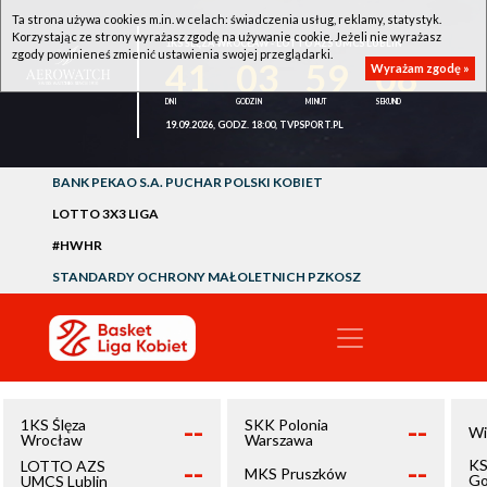
Ta strona używa cookies m.in. w celach: świadczenia usług, reklamy, statystyk.
Korzystając ze strony wyrażasz zgodę na używanie cookie. Jeżeli nie wyrażasz
1KS ŚLĘZA WROCŁAW - LOTTO AZS UMCS LUBLIN
zgody powinieneś zmienić ustawienia swojej przeglądarki.
41
03
59
08
Wyrażam zgodę »
19.09.2026, GODZ. 18:00, TVPSPORT.PL
BANK PEKAO S.A. PUCHAR POLSKI KOBIET
LOTTO 3X3 LIGA
#HWHR
STANDARDY OCHRONY MAŁOLETNICH PZKOSZ
--
--
1KS Ślęza
SKK Polonia
Wi
Wrocław
Warszawa
--
--
KS
LOTTO AZS
MKS Pruszków
Go
UMCS Lublin