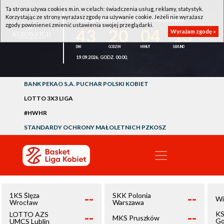
Ta strona używa cookies m.in. w celach: świadczenia usług, reklamy, statystyk.
Korzystając ze strony wyrażasz zgodę na używanie cookie. Jeżeli nie wyrażasz
1KS ŚLĘZA WROCŁAW - LOTTO AZS UMCS LUBLIN
zgody powinieneś zmienić ustawienia swojej przeglądarki.
43
20
04
13
Wyrażam zgodę »
19.09.2026, GODZ. 00:00,
BANK PEKAO S.A. PUCHAR POLSKI KOBIET
LOTTO 3X3 LIGA
#HWHR
STANDARDY OCHRONY MAŁOLETNICH PZKOSZ
--
--
1KS Ślęza
SKK Polonia
Wi
Wrocław
Warszawa
--
--
KS
LOTTO AZS
MKS Pruszków
Go
UMCS Lublin