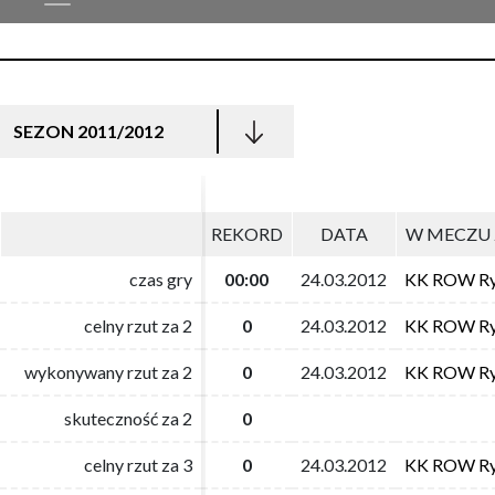
SEZON 2011/2012
REKORD
REKORD
DATA
DATA
W MECZU 
W MECZU 
czas gry
czas gry
00:00
00:00
24.03.2012
24.03.2012
KK ROW Ry
KK ROW Ry
celny rzut za 2
celny rzut za 2
0
0
24.03.2012
24.03.2012
KK ROW Ry
KK ROW Ry
wykonywany rzut za 2
wykonywany rzut za 2
0
0
24.03.2012
24.03.2012
KK ROW Ry
KK ROW Ry
skuteczność za 2
skuteczność za 2
0
0
celny rzut za 3
celny rzut za 3
0
0
24.03.2012
24.03.2012
KK ROW Ry
KK ROW Ry