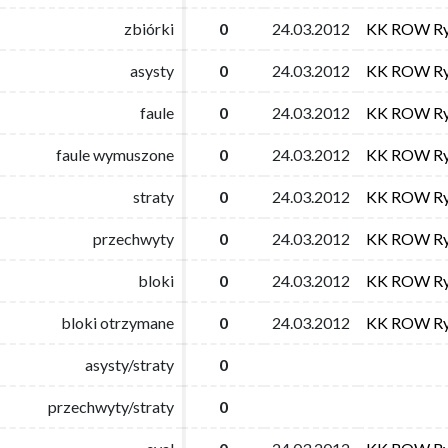
zbiórki
zbiórki
0
0
24.03.2012
24.03.2012
KK ROW Ry
KK ROW Ry
asysty
asysty
0
0
24.03.2012
24.03.2012
KK ROW Ry
KK ROW Ry
faule
faule
0
0
24.03.2012
24.03.2012
KK ROW Ry
KK ROW Ry
faule wymuszone
faule wymuszone
0
0
24.03.2012
24.03.2012
KK ROW Ry
KK ROW Ry
straty
straty
0
0
24.03.2012
24.03.2012
KK ROW Ry
KK ROW Ry
przechwyty
przechwyty
0
0
24.03.2012
24.03.2012
KK ROW Ry
KK ROW Ry
bloki
bloki
0
0
24.03.2012
24.03.2012
KK ROW Ry
KK ROW Ry
bloki otrzymane
bloki otrzymane
0
0
24.03.2012
24.03.2012
KK ROW Ry
KK ROW Ry
asysty/straty
asysty/straty
0
0
przechwyty/straty
przechwyty/straty
0
0