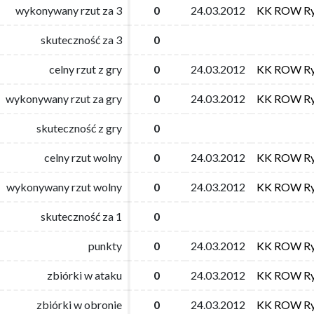
wykonywany rzut za 3
wykonywany rzut za 3
0
0
24.03.2012
24.03.2012
KK ROW Ry
KK ROW Ry
skuteczność za 3
skuteczność za 3
0
0
celny rzut z gry
celny rzut z gry
0
0
24.03.2012
24.03.2012
KK ROW Ry
KK ROW Ry
wykonywany rzut za gry
wykonywany rzut za gry
0
0
24.03.2012
24.03.2012
KK ROW Ry
KK ROW Ry
skuteczność z gry
skuteczność z gry
0
0
celny rzut wolny
celny rzut wolny
0
0
24.03.2012
24.03.2012
KK ROW Ry
KK ROW Ry
wykonywany rzut wolny
wykonywany rzut wolny
0
0
24.03.2012
24.03.2012
KK ROW Ry
KK ROW Ry
skuteczność za 1
skuteczność za 1
0
0
punkty
punkty
0
0
24.03.2012
24.03.2012
KK ROW Ry
KK ROW Ry
zbiórki w ataku
zbiórki w ataku
0
0
24.03.2012
24.03.2012
KK ROW Ry
KK ROW Ry
zbiórki w obronie
zbiórki w obronie
0
0
24.03.2012
24.03.2012
KK ROW Ry
KK ROW Ry