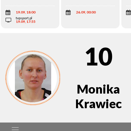
Wi
19.09, 18:00
26.09, 00:00
tvpsport.pl
19.09, 17:55
10
Monika
Krawiec