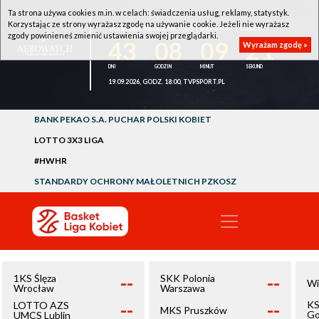
Ta strona używa cookies m.in. w celach: świadczenia usług, reklamy, statystyk.
Korzystając ze strony wyrażasz zgodę na używanie cookie. Jeżeli nie wyrażasz
1KS ŚLĘZA WROCŁAW - LOTTO AZS UMCS LUBLIN
zgody powinieneś zmienić ustawienia swojej przeglądarki.
43
08
09
21
Wyrażam zgodę »
19.09.2026, GODZ. 18:00, TVPSPORT.PL
BANK PEKAO S.A. PUCHAR POLSKI KOBIET
LOTTO 3X3 LIGA
#HWHR
STANDARDY OCHRONY MAŁOLETNICH PZKOSZ
--
--
1KS Ślęza
SKK Polonia
Wi
Wrocław
Warszawa
--
--
KS
LOTTO AZS
MKS Pruszków
Go
UMCS Lublin