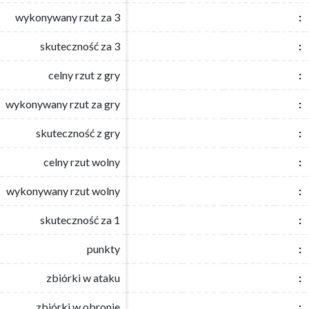
wykonywany rzut za 3
wykonywany rzut za 3
:
:
skuteczność za 3
skuteczność za 3
:
:
celny rzut z gry
celny rzut z gry
:
:
wykonywany rzut za gry
wykonywany rzut za gry
:
:
skuteczność z gry
skuteczność z gry
:
:
celny rzut wolny
celny rzut wolny
:
:
wykonywany rzut wolny
wykonywany rzut wolny
:
:
skuteczność za 1
skuteczność za 1
:
:
punkty
punkty
:
:
zbiórki w ataku
zbiórki w ataku
:
:
zbiórki w obronie
zbiórki w obronie
:
: