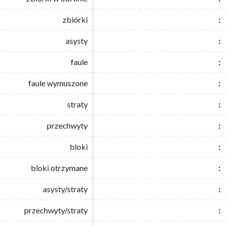
zbiórki
zbiórki
:
:
asysty
asysty
:
:
faule
faule
:
:
faule wymuszone
faule wymuszone
:
:
straty
straty
:
:
przechwyty
przechwyty
:
:
bloki
bloki
:
:
bloki otrzymane
bloki otrzymane
:
:
asysty/straty
asysty/straty
:
:
przechwyty/straty
przechwyty/straty
:
: