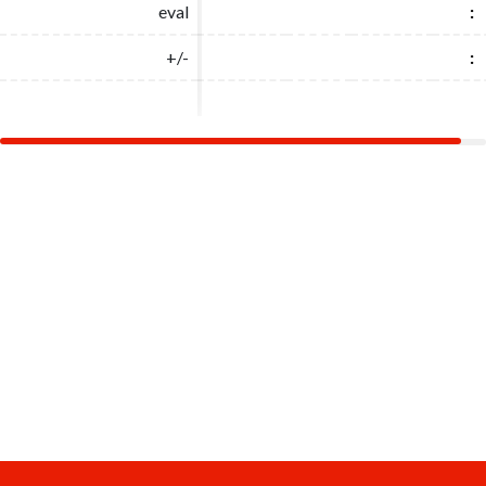
eval
eval
:
:
+/-
+/-
:
: