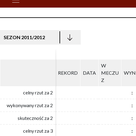
SEZON 2011/2012
W
W
REKORD
REKORD
DATA
DATA
MECZU
MECZU
WYN
WYN
Z
Z
celny rzut za 2
celny rzut za 2
:
:
wykonywany rzut za 2
wykonywany rzut za 2
:
:
skuteczność za 2
skuteczność za 2
:
:
celny rzut za 3
celny rzut za 3
:
: