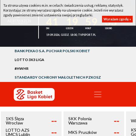
Ta strona używa cookies m.in. w celach: świadczenia usług, reklamy, statystyk.
Korzystając ze strony wyrażasz zgodę na używanie cookie. Jeżeli nie wyrażasz
1KS ŚLĘZA WROCŁAW - LOTTO AZS UMCS LUBLIN
zgody powinieneś zmienić ustawienia swojej przeglądarki.
41
19
59
33
Wyrażam zgodę »
19.09.2026, GODZ. 18:00, TVPSPORT.PL
BANK PEKAO S.A. PUCHAR POLSKI KOBIET
LOTTO 3X3 LIGA
#HWHR
STANDARDY OCHRONY MAŁOLETNICH PZKOSZ
--
--
1KS Ślęza
SKK Polonia
Wi
Wrocław
Warszawa
--
--
KS
LOTTO AZS
MKS Pruszków
Go
UMCS Lublin