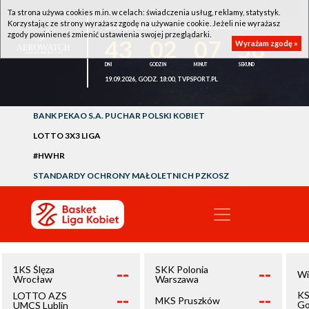
Ta strona używa cookies m.in. w celach: świadczenia usług, reklamy, statystyk.
Korzystając ze strony wyrażasz zgodę na używanie cookie. Jeżeli nie wyrażasz
1KS ŚLĘZA WROCŁAW - LOTTO AZS UMCS LUBLIN
zgody powinieneś zmienić ustawienia swojej przeglądarki.
43
02
07
58
Wyrażam zgodę »
19.09.2026, GODZ. 18:00, TVPSPORT.PL
BANK PEKAO S.A. PUCHAR POLSKI KOBIET
LOTTO 3X3 LIGA
#HWHR
STANDARDY OCHRONY MAŁOLETNICH PZKOSZ
--
--
1KS Ślęza
SKK Polonia
Wi
Wrocław
Warszawa
--
--
KS
LOTTO AZS
MKS Pruszków
Go
UMCS Lublin