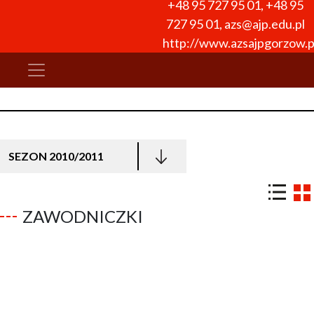
+48 95 727 95 01
,
+48 95
727 95 01
,
azs@ajp.edu.pl
http://www.azsajpgorzow.p
SEZON 2010/2011
ZAWODNICZKI