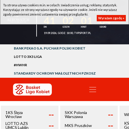
Ta strona używa cookies m.in. w celach: świadczenia usług, reklamy, statystyk.
Korzystając ze strony wyrażasz zgodę na używanie cookie. Jeżeli nie wyrażasz
1KS ŚLĘZA WROCŁAW - LOTTO AZS UMCS LUBLIN
zgody powinieneś zmienić ustawienia swojej przeglądarki.
41
02
01
04
Wyrażam zgodę »
19.09.2026, GODZ. 18:00, TVPSPORT.PL
BANK PEKAO S.A. PUCHAR POLSKI KOBIET
LOTTO 3X3 LIGA
#HWHR
STANDARDY OCHRONY MAŁOLETNICH PZKOSZ
--
--
1KS Ślęza
SKK Polonia
Wi
Wrocław
Warszawa
--
--
KS
LOTTO AZS
MKS Pruszków
Go
UMCS Lublin