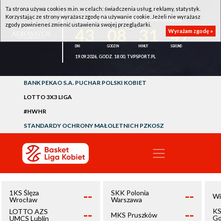
Ta strona używa cookies m.in. w celach: świadczenia usług, reklamy, statystyk.
Korzystając ze strony wyrażasz zgodę na używanie cookie. Jeżeli nie wyrażasz
1KS ŚLĘZA WROCŁAW - LOTTO AZS UMCS LUBLIN
zgody powinieneś zmienić ustawienia swojej przeglądarki.
43
08
31
47
Wyrażam zgodę »
19.09.2026, GODZ. 18:00, TVPSPORT.PL
BANK PEKAO S.A. PUCHAR POLSKI KOBIET
LOTTO 3X3 LIGA
#HWHR
STANDARDY OCHRONY MAŁOLETNICH PZKOSZ
--
--
1KS Ślęza
SKK Polonia
Wi
Wrocław
Warszawa
--
--
KS
LOTTO AZS
MKS Pruszków
Go
UMCS Lublin