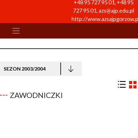
+48 95 727 95 01
,
+48 95
727 95 01
,
azs@ajp.edu.pl
http://www.azsajpgorzow.p
SEZON 2003/2004
ZAWODNICZKI