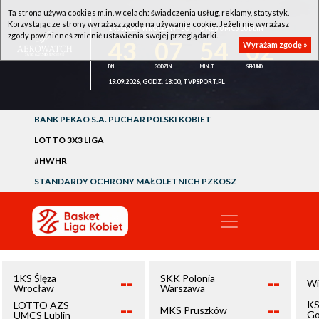
Ta strona używa cookies m.in. w celach: świadczenia usług, reklamy, statystyk.
Korzystając ze strony wyrażasz zgodę na używanie cookie. Jeżeli nie wyrażasz
1KS ŚLĘZA WROCŁAW - LOTTO AZS UMCS LUBLIN
zgody powinieneś zmienić ustawienia swojej przeglądarki.
43
07
54
02
Wyrażam zgodę »
19.09.2026, GODZ. 18:00, TVPSPORT.PL
BANK PEKAO S.A. PUCHAR POLSKI KOBIET
LOTTO 3X3 LIGA
#HWHR
STANDARDY OCHRONY MAŁOLETNICH PZKOSZ
--
--
1KS Ślęza
SKK Polonia
Wi
Wrocław
Warszawa
--
--
KS
LOTTO AZS
MKS Pruszków
Go
UMCS Lublin