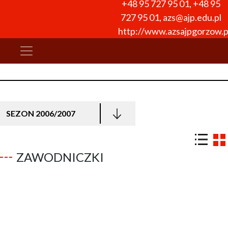
+48 95 727 95 01
,
+48 95
727 95 01
,
azs@ajp.edu.pl
http://www.azsajpgorzow.p
SEZON 2006/2007
ZAWODNICZKI