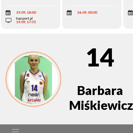
Wi
19.09, 18:00
26.09, 00:00
tvpsport.pl
19.09, 17:55
14
Barbara
Miśkiewicz