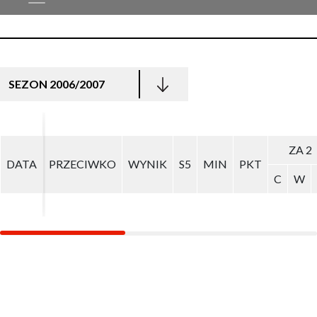
SEZON 2006/2007
ZA 2
ZA 2
DATA
DATA
PRZECIWKO
PRZECIWKO
WYNIK
WYNIK
S5
S5
MIN
MIN
PKT
PKT
C
C
W
W