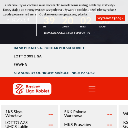
Ta strona używa cookies m.in. w celach: świadczenia usług, reklamy, statystyk.
Korzystając ze strony wyrażasz zgodę na używanie cookie. Jeżeli nie wyrażasz
1KS ŚLĘZA WROCŁAW - LOTTO AZS UMCS LUBLIN
zgody powinieneś zmienić ustawienia swojej przeglądarki.
39
20
02
30
Wyrażam zgodę »
19.09.2026, GODZ. 18:00, TVPSPORT.PL
BANK PEKAO S.A. PUCHAR POLSKI KOBIET
LOTTO 3X3 LIGA
#HWHR
STANDARDY OCHRONY MAŁOLETNICH PZKOSZ
--
--
1KS Ślęza
SKK Polonia
Wi
Wrocław
Warszawa
--
--
KS
LOTTO AZS
MKS Pruszków
Go
UMCS Lublin