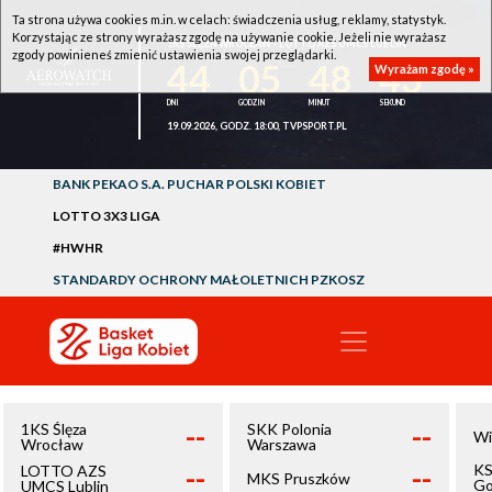
Ta strona używa cookies m.in. w celach: świadczenia usług, reklamy, statystyk.
Korzystając ze strony wyrażasz zgodę na używanie cookie. Jeżeli nie wyrażasz
1KS ŚLĘZA WROCŁAW - LOTTO AZS UMCS LUBLIN
zgody powinieneś zmienić ustawienia swojej przeglądarki.
44
05
48
42
Wyrażam zgodę »
19.09.2026, GODZ. 18:00, TVPSPORT.PL
BANK PEKAO S.A. PUCHAR POLSKI KOBIET
LOTTO 3X3 LIGA
#HWHR
STANDARDY OCHRONY MAŁOLETNICH PZKOSZ
--
--
1KS Ślęza
SKK Polonia
Wi
Wrocław
Warszawa
--
--
KS
LOTTO AZS
MKS Pruszków
Go
UMCS Lublin