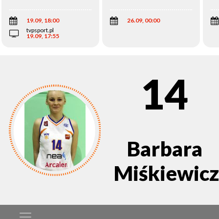
Wi
19.09, 18:00
26.09, 00:00
tvpsport.pl
19.09, 17:55
14
Barbara
Miśkiewicz