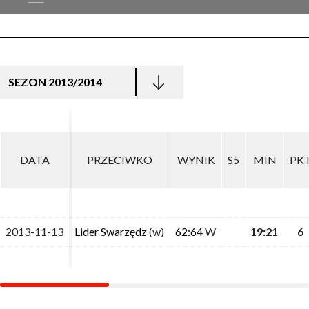
SEZON 2013/2014
DATA
DATA
PRZECIWKO
PRZECIWKO
WYNIK
WYNIK
S5
S5
MIN
MIN
PK
PK
2013-11-13
2013-11-13
Lider Swarzędz
Lider Swarzędz
(w)
(w)
62:64
62:64
W
W
19:21
19:21
6
6