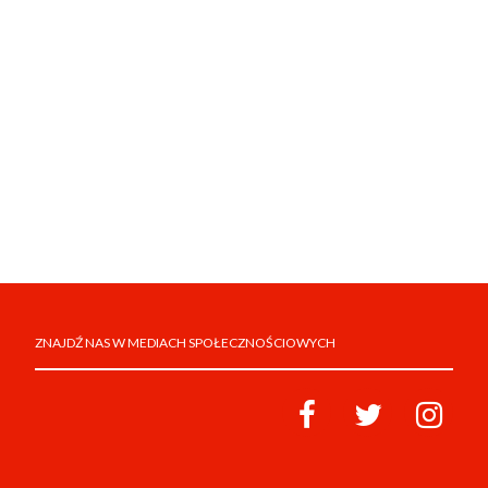
ZNAJDŹ NAS W MEDIACH SPOŁECZNOŚCIOWYCH