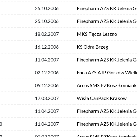
25.10.2006
Finepharm AZS KK Jelenia G
25.10.2006
Finepharm AZS KK Jelenia G
18.02.2007
MKS Tęcza Leszno
16.12.2006
KS Odra Brzeg
11.04.2007
Finepharm AZS KK Jelenia G
02.12.2006
Enea AZS AJP Gorzów Wielk
09.12.2006
Arcus SMS PZKosz Łomiank
17.03.2007
Wisła CanPack Kraków
11.04.2007
Finepharm AZS KK Jelenia G
0
11.04.2007
Finepharm AZS KK Jelenia G
0
03.03.2007
Arcus SMS PZKosz Łomiank