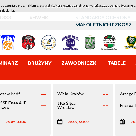
iadczenia usług, reklamy, statystyk. Korzystając ze strony wyrażasz zgodę na używanie c
1KS ŚLĘZA WROCŁAW - LOTTO AZS UMCS LUBLIN
eglądarki.
 3X3
#HWHR
STANDARDY OCHRONY
MAŁOLETNICH PZKOSZ
MINARZ
DRUŻYNY
ZAWODNICZKI
TABELE
--
--
dzew Łódź
Wisła Kraków
Artego 
--
--
SSE Enea AJP
1KS Ślęza
Energa 
rzów
Wrocław
elkopolski
26.09, 00:00
26.09, 00:00
26.