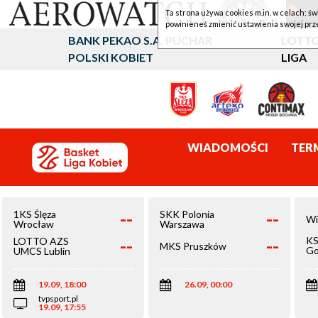
Ta strona używa cookies m.in. w celach: św
powinieneś zmienić ustawienia swojej prz
BANK PEKAO S.A. PUCHAR
LOTTO
POLSKI KOBIET
LIGA
WIADOMOŚCI
TER
--
--
1KS Ślęza
SKK Polonia
Wi
Wrocław
Warszawa
--
--
KS
LOTTO AZS
MKS Pruszków
Go
UMCS Lublin
Wi
19.09, 18:00
26.09, 00:00
tvpsport.pl
19.09, 17:55