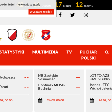
42
11
17
11
ookie. Jeżeli nie wyrażasz zgody
Wyrażam zgodę »
STATYSTYKI
MULTIMEDIA
TV
PUCHAR
POLSKI
--
--
MB Zagłębie
LOTTO AZS
Bydgoszcz
Sosnowiec
UMCS Lublin
--
--
Isands JTEC
Contimax MOSIR
Toruń
Wichoś Jeleni
Bochnia
Góra
09, 00:00
26.09, 00:00
26.09, 00