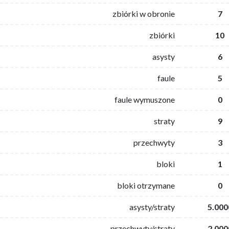
zbiórki w obronie
7
zbiórki
10
asysty
6
faule
5
faule wymuszone
0
straty
9
przechwyty
3
bloki
1
bloki otrzymane
0
asysty/straty
5.000
przechwyty/straty
2.000