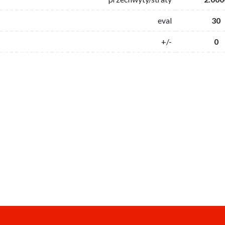
eval
30
+/-
0