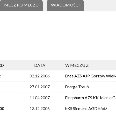
MECZ PO MECZU
WIADOMOŚCI
RD
DATA
W MECZU Z
2
02.12.2006
Enea AZS AJP Gorzów Wielk
27.01.2007
Energa Toruń
11.04.2007
Finepharm AZS KK Jelenia G
00
13.12.2006
ŁKS Siemens AGD Łódź