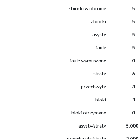
zbiórki w obronie
5
zbiórki
5
asysty
5
faule
5
faule wymuszone
0
straty
6
przechwyty
3
bloki
3
bloki otrzymane
0
asysty/straty
5.000
przechwyty/straty
2.000