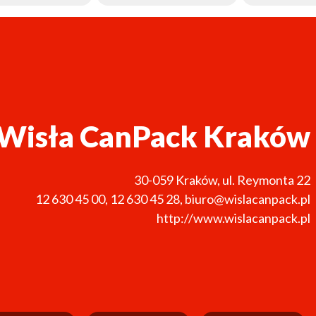
Wisła CanPack Kraków
30-059
Kraków
,
ul. Reymonta 22
12 630 45 00
,
12 630 45 28
,
biuro@wislacanpack.pl
http://www.wislacanpack.pl