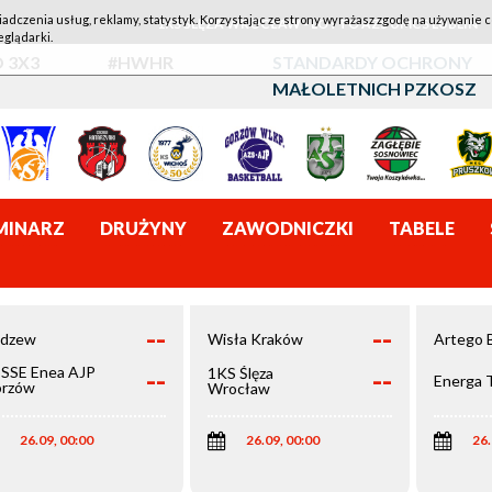
iadczenia usług, reklamy, statystyk. Korzystając ze strony wyrażasz zgodę na używanie c
1KS ŚLĘZA WROCŁAW - LOTTO AZS UMCS LUBLIN
eglądarki.
 3X3
#HWHR
STANDARDY OCHRONY
MAŁOLETNICH PZKOSZ
MINARZ
DRUŻYNY
ZAWODNICZKI
TABELE
--
--
dzew
Wisła Kraków
Artego 
--
--
SSE Enea AJP
1KS Ślęza
Energa 
rzów
Wrocław
elkopolski
26.09, 00:00
26.09, 00:00
26.