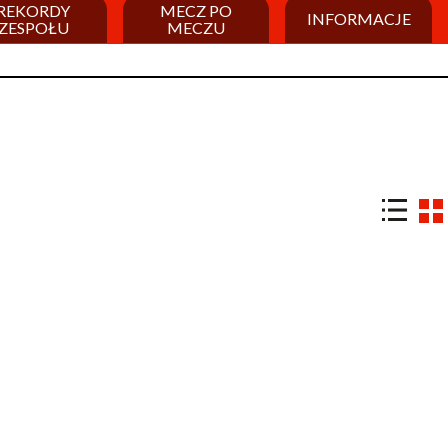
REKORDY
MECZ PO
INFORMACJE
ZESPOŁU
MECZU