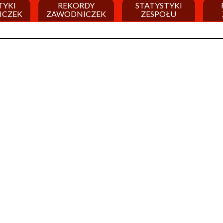
TYKI
REKORDY
STATYSTYKI
ICZEK
ZAWODNICZEK
ZESPOŁU