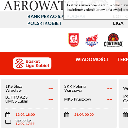
Ta strona używa cookies m.in. w celach: św
powinieneś zmienić ustawienia swojej prz
BANK PEKAO S.A. PUCHAR
LOTTO
POLSKI KOBIET
LIGA
WIADOMOŚCI
TER
--
--
1KS Ślęza
SKK Polonia
Wi
Wrocław
Warszawa
--
--
KS
LOTTO AZS
MKS Pruszków
Go
UMCS Lublin
Wi
19.09, 18:00
26.09, 00:00
tvpsport.pl
19.09, 17:55