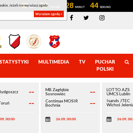
42
23
28
44
ookie. Jeżeli nie wyrażasz zgody
Wyrażam zgodę »
STATYSTYKI
MULTIMEDIA
TV
PUCHAR
POLSKI
--
--
MB Zagłębie
LOTTO AZS
Bydgoszcz
Sosnowiec
UMCS Lublin
--
--
Isands JTEC
Contimax MOSIR
Toruń
Wichoś Jeleni
Bochnia
Góra
09, 00:00
26.09, 00:00
26.09, 00