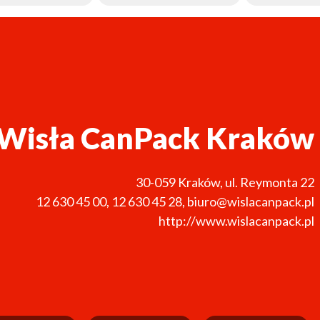
Wisła CanPack Kraków
30-059
Kraków
,
ul. Reymonta 22
12 630 45 00
,
12 630 45 28
,
biuro@wislacanpack.pl
http://www.wislacanpack.pl