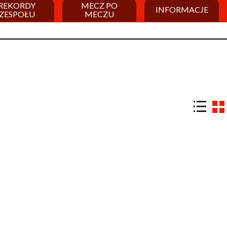
REKORDY
MECZ PO
INFORMACJE
ZESPOŁU
MECZU