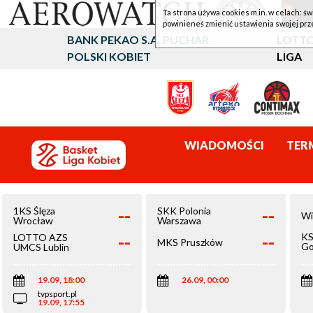
Ta strona używa cookies m.in. w celach: św
powinieneś zmienić ustawienia swojej prz
BANK PEKAO S.A. PUCHAR
LOTTO
POLSKI KOBIET
LIGA
WIADOMOŚCI
TER
--
--
1KS Ślęza
SKK Polonia
Wi
Wrocław
Warszawa
--
--
KS
LOTTO AZS
MKS Pruszków
Go
UMCS Lublin
Wi
19.09, 18:00
26.09, 00:00
tvpsport.pl
19.09, 17:55