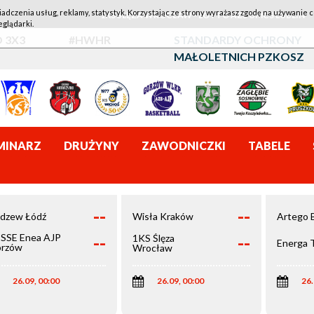
iadczenia usług, reklamy, statystyk. Korzystając ze strony wyrażasz zgodę na używanie c
1KS ŚLĘZA WROCŁAW - LOTTO AZS UMCS LUBLIN
eglądarki.
 3X3
#HWHR
STANDARDY OCHRONY
MAŁOLETNICH PZKOSZ
MINARZ
DRUŻYNY
ZAWODNICZKI
TABELE
--
--
dzew Łódź
Wisła Kraków
Artego 
--
--
SSE Enea AJP
1KS Ślęza
Energa 
rzów
Wrocław
elkopolski
26.09, 00:00
26.09, 00:00
26.