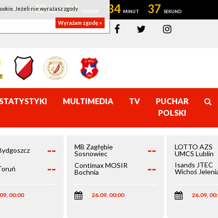
42
14
34
37
ookie. Jeżeli nie wyrażasz zgody
Wyrażam zgodę »
STATYSTYKI
MULTIMEDIA
TV
PUCHAR
POLSKI
--
--
MB Zagłębie
LOTTO AZS
Bydgoszcz
Sosnowiec
UMCS Lublin
--
--
Isands JTEC
Contimax MOSIR
Toruń
Wichoś Jeleni
Bochnia
Góra
09, 00:00
26.09, 00:00
26.09, 00