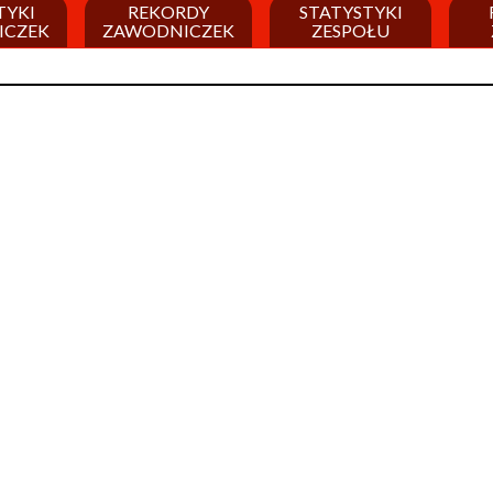
TYKI
REKORDY
STATYSTYKI
ICZEK
ZAWODNICZEK
ZESPOŁU