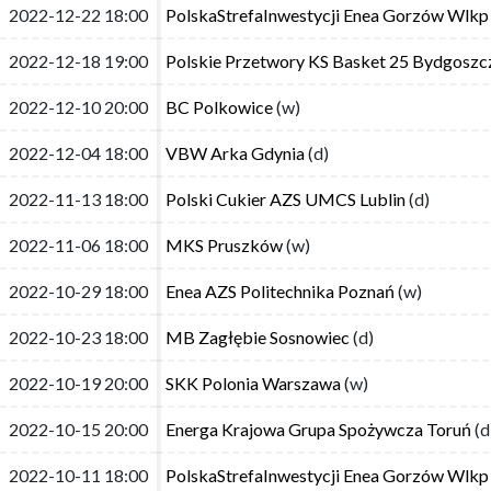
2022-12-22 18:00
2022-12-22 18:00
PolskaStrefaInwestycji Enea Gorzów Wlkp
PolskaStrefaInwestycji Enea Gorzów Wlkp
2022-12-18 19:00
2022-12-18 19:00
Polskie Przetwory KS Basket 25 Bydgosz
Polskie Przetwory KS Basket 25 Bydgosz
2022-12-10 20:00
2022-12-10 20:00
BC Polkowice
BC Polkowice
(w)
(w)
2022-12-04 18:00
2022-12-04 18:00
VBW Arka Gdynia
VBW Arka Gdynia
(d)
(d)
2022-11-13 18:00
2022-11-13 18:00
Polski Cukier AZS UMCS Lublin
Polski Cukier AZS UMCS Lublin
(d)
(d)
2022-11-06 18:00
2022-11-06 18:00
MKS Pruszków
MKS Pruszków
(w)
(w)
2022-10-29 18:00
2022-10-29 18:00
Enea AZS Politechnika Poznań
Enea AZS Politechnika Poznań
(w)
(w)
2022-10-23 18:00
2022-10-23 18:00
MB Zagłębie Sosnowiec
MB Zagłębie Sosnowiec
(d)
(d)
2022-10-19 20:00
2022-10-19 20:00
SKK Polonia Warszawa
SKK Polonia Warszawa
(w)
(w)
2022-10-15 20:00
2022-10-15 20:00
Energa Krajowa Grupa Spożywcza Toruń
Energa Krajowa Grupa Spożywcza Toruń
(d
(d
2022-10-11 18:00
2022-10-11 18:00
PolskaStrefaInwestycji Enea Gorzów Wlkp
PolskaStrefaInwestycji Enea Gorzów Wlkp