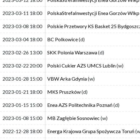
2023-03-11 18:00
2023-03-11 18:00
PolskaStrefaInwestycji Enea Gorzów Wlkp
PolskaStrefaInwestycji Enea Gorzów Wlkp
2023-03-08 18:00
2023-03-08 18:00
Polskie Przetwory KS Basket 25 Bydgosz
Polskie Przetwory KS Basket 25 Bydgosz
2023-03-04 18:00
2023-03-04 18:00
BC Polkowice
BC Polkowice
(d)
(d)
2023-02-26 13:00
2023-02-26 13:00
SKK Polonia Warszawa
SKK Polonia Warszawa
(d)
(d)
2023-02-22 20:00
2023-02-22 20:00
Polski Cukier AZS UMCS Lublin
Polski Cukier AZS UMCS Lublin
(w)
(w)
2023-01-28 15:00
2023-01-28 15:00
VBW Arka Gdynia
VBW Arka Gdynia
(w)
(w)
2023-01-21 18:00
2023-01-21 18:00
MKS Pruszków
MKS Pruszków
(d)
(d)
2023-01-15 15:00
2023-01-15 15:00
Enea AZS Politechnika Poznań
Enea AZS Politechnika Poznań
(d)
(d)
2023-01-08 15:00
2023-01-08 15:00
MB Zagłębie Sosnowiec
MB Zagłębie Sosnowiec
(w)
(w)
2022-12-28 18:00
2022-12-28 18:00
Energa Krajowa Grupa Spożywcza Toruń
Energa Krajowa Grupa Spożywcza Toruń
(w
(w