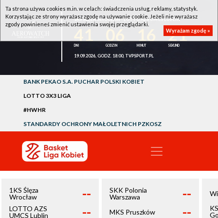
Ta strona używa cookies m.in. w celach: świadczenia usług, reklamy, statystyk.
Korzystając ze strony wyrażasz zgodę na używanie cookie. Jeżeli nie wyrażasz
1KS ŚLĘZA WROCŁAW - LOTTO AZS UMCS LUBLIN
zgody powinieneś zmienić ustawienia swojej przeglądarki.
41
06
16
21
Wyrażam zgodę »
19.09.2026, GODZ. 18:00, TVPSPORT.PL
BANK PEKAO S.A. PUCHAR POLSKI KOBIET
LOTTO 3X3 LIGA
#HWHR
STANDARDY OCHRONY MAŁOLETNICH PZKOSZ
--
--
1KS Ślęza
SKK Polonia
Wi
Wrocław
Warszawa
--
--
KS
LOTTO AZS
MKS Pruszków
Go
UMCS Lublin