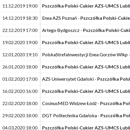
11.12.2019 19:00
11.12.2019 19:00
Pszczółka Polski-Cukier AZS-UMCS Lubl
Pszczółka Polski-Cukier AZS-UMCS Lubl
14.12.2019 18:30
14.12.2019 18:30
Enea AZS Poznań
Enea AZS Poznań
-
-
Pszczółka Polski-Cuki
Pszczółka Polski-Cuki
22.12.2019 17:00
22.12.2019 17:00
Artego Bydgoszcz
Artego Bydgoszcz
-
-
Pszczółka Polski-Cuk
Pszczółka Polski-Cuk
19.02.2020 19:00
19.02.2020 19:00
Pszczółka Polski-Cukier AZS-UMCS Lubl
Pszczółka Polski-Cukier AZS-UMCS Lubl
12.01.2020 19:10
12.01.2020 19:10
PolskaStrefaInwestycji Enea Gorzów Wlkp
PolskaStrefaInwestycji Enea Gorzów Wlkp
26.01.2020 18:00
26.01.2020 18:00
Pszczółka Polski-Cukier AZS-UMCS Lubl
Pszczółka Polski-Cukier AZS-UMCS Lubl
01.02.2020 17:00
01.02.2020 17:00
AZS Uniwersytet Gdański
AZS Uniwersytet Gdański
-
-
Pszczółka Pols
Pszczółka Pols
16.02.2020 16:00
16.02.2020 16:00
Pszczółka Polski-Cukier AZS-UMCS Lubl
Pszczółka Polski-Cukier AZS-UMCS Lubl
22.02.2020 18:00
22.02.2020 18:00
CosinusMED Widzew Łódź
CosinusMED Widzew Łódź
-
-
Pszczółka Po
Pszczółka Po
29.02.2020 18:00
29.02.2020 18:00
DGT Politechnika Gdańska
DGT Politechnika Gdańska
-
-
Pszczółka Po
Pszczółka Po
04.03.2020 18:00
04.03.2020 18:00
Pszczółka Polski-Cukier AZS-UMCS Lubl
Pszczółka Polski-Cukier AZS-UMCS Lubl