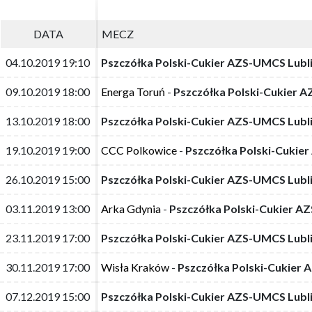
DATA
DATA
MECZ
MECZ
04.10.2019 19:10
04.10.2019 19:10
Pszczółka Polski-Cukier AZS-UMCS Lubl
Pszczółka Polski-Cukier AZS-UMCS Lubl
09.10.2019 18:00
09.10.2019 18:00
Energa Toruń
Energa Toruń
-
-
Pszczółka Polski-Cukier 
Pszczółka Polski-Cukier 
13.10.2019 18:00
13.10.2019 18:00
Pszczółka Polski-Cukier AZS-UMCS Lubl
Pszczółka Polski-Cukier AZS-UMCS Lubl
19.10.2019 19:00
19.10.2019 19:00
CCC Polkowice
CCC Polkowice
-
-
Pszczółka Polski-Cukie
Pszczółka Polski-Cukie
26.10.2019 15:00
26.10.2019 15:00
Pszczółka Polski-Cukier AZS-UMCS Lubl
Pszczółka Polski-Cukier AZS-UMCS Lubl
03.11.2019 13:00
03.11.2019 13:00
Arka Gdynia
Arka Gdynia
-
-
Pszczółka Polski-Cukier A
Pszczółka Polski-Cukier A
23.11.2019 17:00
23.11.2019 17:00
Pszczółka Polski-Cukier AZS-UMCS Lubl
Pszczółka Polski-Cukier AZS-UMCS Lubl
30.11.2019 17:00
30.11.2019 17:00
Wisła Kraków
Wisła Kraków
-
-
Pszczółka Polski-Cukier 
Pszczółka Polski-Cukier 
07.12.2019 15:00
07.12.2019 15:00
Pszczółka Polski-Cukier AZS-UMCS Lubl
Pszczółka Polski-Cukier AZS-UMCS Lubl