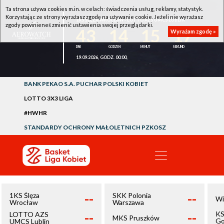
Ta strona używa cookies m.in. w celach: świadczenia usług, reklamy, statystyk.
Korzystając ze strony wyrażasz zgodę na używanie cookie. Jeżeli nie wyrażasz
1KS ŚLĘZA WROCŁAW - LOTTO AZS UMCS LUBLIN
zgody powinieneś zmienić ustawienia swojej przeglądarki.
43
14
15
17
Wyrażam zgodę »
19.09.2026, GODZ. 00:00,
BANK PEKAO S.A. PUCHAR POLSKI KOBIET
LOTTO 3X3 LIGA
#HWHR
STANDARDY OCHRONY MAŁOLETNICH PZKOSZ
--
--
1KS Ślęza
SKK Polonia
Wi
Wrocław
Warszawa
--
--
KS
LOTTO AZS
MKS Pruszków
Go
UMCS Lublin