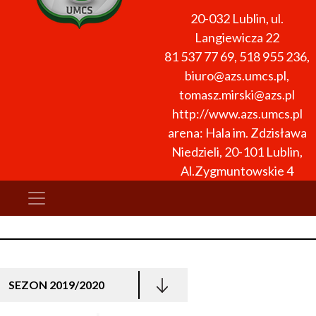
20-032
Lublin
,
ul.
Langiewicza 22
81 537 77 69, 518 955 236
,
biuro@azs.umcs.pl,
tomasz.mirski@azs.pl
http://www.azs.umcs.pl
arena: Hala im. Zdzisława
Niedzieli, 20-101 Lublin,
Al.Zygmuntowskie 4
SEZON 2019/2020