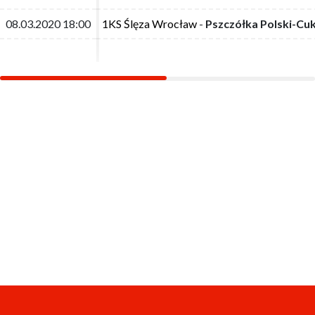
08.03.2020 18:00
08.03.2020 18:00
1KS Ślęza Wrocław
1KS Ślęza Wrocław
-
-
Pszczółka Polski-Cu
Pszczółka Polski-Cu