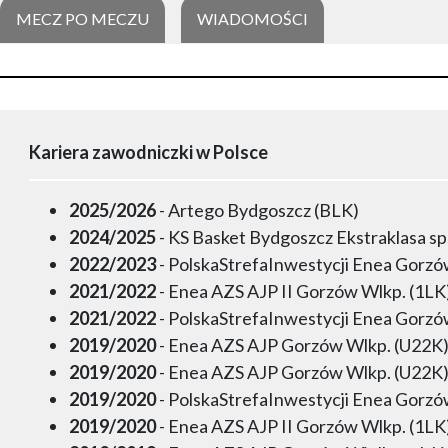
MECZ PO MECZU
WIADOMOŚCI
Kariera zawodniczki w Polsce
2025/2026
- Artego Bydgoszcz (BLK)
2024/2025
- KS Basket Bydgoszcz Ekstraklasa sp.
2022/2023
- PolskaStrefaInwestycji Enea Gorz
2021/2022
- Enea AZS AJP II Gorzów Wlkp. (1LK
2021/2022
- PolskaStrefaInwestycji Enea Gorz
2019/2020
- Enea AZS AJP Gorzów Wlkp. (U22K
2019/2020
- Enea AZS AJP Gorzów Wlkp. (U22K
2019/2020
- PolskaStrefaInwestycji Enea Gorz
2019/2020
- Enea AZS AJP II Gorzów Wlkp. (1LK