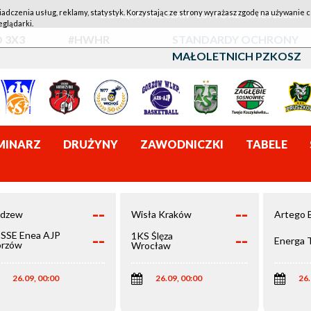
iadczenia usług, reklamy, statystyk. Korzystając ze strony wyrażasz zgodę na używanie c
1KS ŚLĘZA WROCŁAW - LOTTO AZS UMCS LUBLIN
eglądarki.
 3X3
#HWHR
STANDARDY OCHRONY
MAŁOLETNICH PZKOSZ
MINARZ
DRUŻYNY
ZAWODNICZKI
TABELE
--
--
dzew
Wisła Kraków
Artego 
--
--
SSE Enea AJP
1KS Ślęza
Energa 
rzów
Wrocław
elkopolski
26.09, 00:00
26.09, 00:00
26.