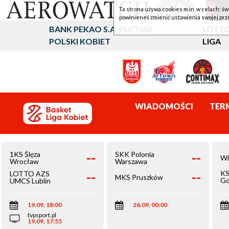
Ta strona używa cookies m.in. w celach: św
powinieneś zmienić ustawienia swojej prz
BANK PEKAO S.A. PUCHAR
LOTTO
POLSKI KOBIET
LIGA
WIADOMOŚCI
TER
--
--
1KS Ślęza
SKK Polonia
Wi
Wrocław
Warszawa
--
--
KS
LOTTO AZS
MKS Pruszków
Go
UMCS Lublin
Wi
19.09, 18:00
26.09, 00:00
tvpsport.pl
19.09, 17:55