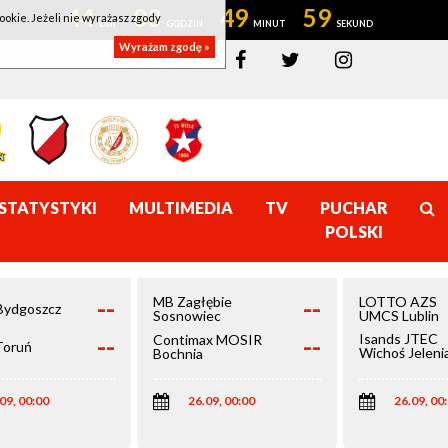
44
03
49
58
ookie. Jeżeli nie wyrażasz zgody
Wyrażam zgodę »
STATYSTYKI
MULTIMEDIA
TV
PUCHAR
POLSKI
--
--
MB Zagłębie
LOTTO AZS
Bydgoszcz
Sosnowiec
UMCS Lublin
--
--
Isands JTEC
Contimax MOSIR
Toruń
Wichoś Jeleni
Bochnia
Góra
09, 00:00
26.09, 00:00
26.09, 00