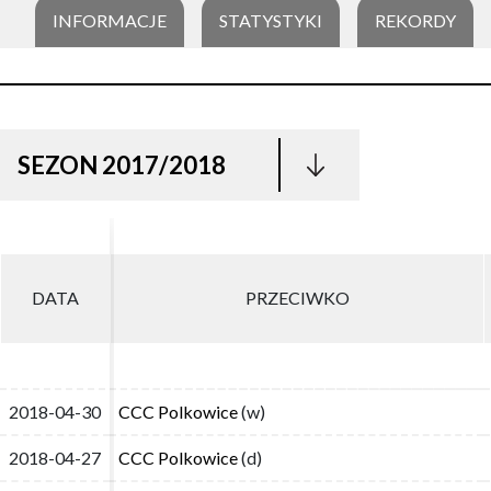
INFORMACJE
STATYSTYKI
REKORDY
SEZON 2017/2018
DATA
DATA
PRZECIWKO
PRZECIWKO
2018-04-30
2018-04-30
CCC Polkowice
CCC Polkowice
(w)
(w)
2018-04-27
2018-04-27
CCC Polkowice
CCC Polkowice
(d)
(d)