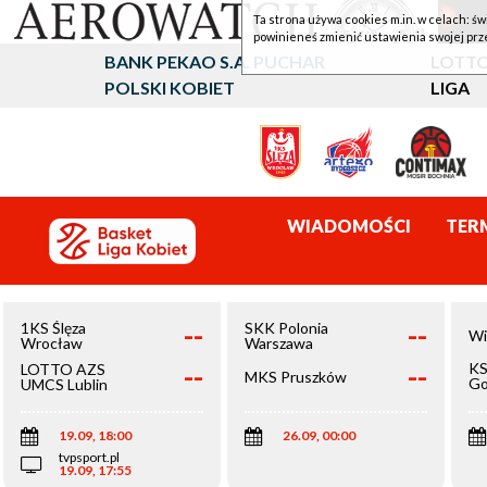
Ta strona używa cookies m.in. w celach: św
powinieneś zmienić ustawienia swojej prz
BANK PEKAO S.A. PUCHAR
LOTTO
POLSKI KOBIET
LIGA
WIADOMOŚCI
TER
--
--
1KS Ślęza
SKK Polonia
Wi
Wrocław
Warszawa
--
--
KS
LOTTO AZS
MKS Pruszków
Go
UMCS Lublin
Wi
19.09, 18:00
26.09, 00:00
tvpsport.pl
19.09, 17:55