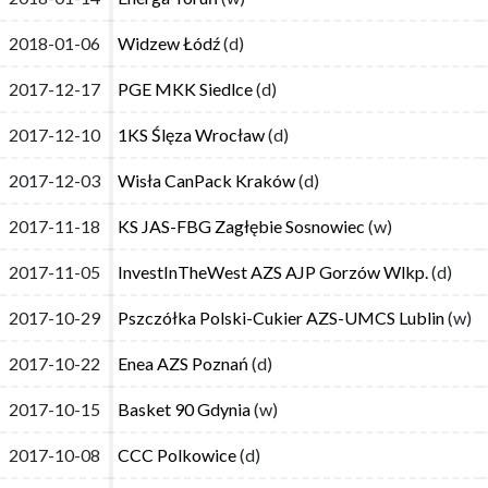
2018-01-06
2018-01-06
Widzew Łódź
Widzew Łódź
(d)
(d)
2017-12-17
2017-12-17
PGE MKK Siedlce
PGE MKK Siedlce
(d)
(d)
2017-12-10
2017-12-10
1KS Ślęza Wrocław
1KS Ślęza Wrocław
(d)
(d)
2017-12-03
2017-12-03
Wisła CanPack Kraków
Wisła CanPack Kraków
(d)
(d)
2017-11-18
2017-11-18
KS JAS-FBG Zagłębie Sosnowiec
KS JAS-FBG Zagłębie Sosnowiec
(w)
(w)
2017-11-05
2017-11-05
InvestInTheWest AZS AJP Gorzów Wlkp.
InvestInTheWest AZS AJP Gorzów Wlkp.
(d)
(d)
2017-10-29
2017-10-29
Pszczółka Polski-Cukier AZS-UMCS Lublin
Pszczółka Polski-Cukier AZS-UMCS Lublin
(w)
(w)
2017-10-22
2017-10-22
Enea AZS Poznań
Enea AZS Poznań
(d)
(d)
2017-10-15
2017-10-15
Basket 90 Gdynia
Basket 90 Gdynia
(w)
(w)
2017-10-08
2017-10-08
CCC Polkowice
CCC Polkowice
(d)
(d)