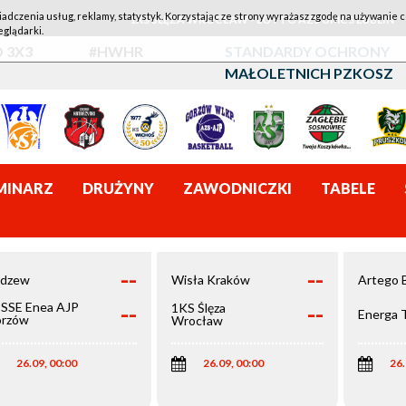
iadczenia usług, reklamy, statystyk. Korzystając ze strony wyrażasz zgodę na używanie c
1KS ŚLĘZA WROCŁAW - LOTTO AZS UMCS LUBLIN
eglądarki.
 3X3
#HWHR
STANDARDY OCHRONY
MAŁOLETNICH PZKOSZ
MINARZ
DRUŻYNY
ZAWODNICZKI
TABELE
--
--
dzew
Wisła Kraków
Artego 
--
--
SSE Enea AJP
1KS Ślęza
Energa 
rzów
Wrocław
elkopolski
26.09, 00:00
26.09, 00:00
26.