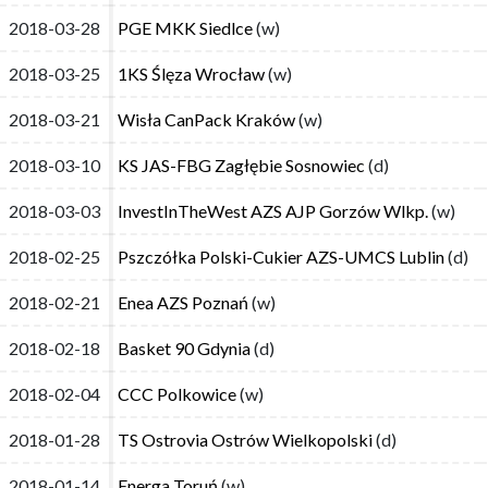
2018-03-28
2018-03-28
PGE MKK Siedlce
PGE MKK Siedlce
(w)
(w)
2018-03-25
2018-03-25
1KS Ślęza Wrocław
1KS Ślęza Wrocław
(w)
(w)
2018-03-21
2018-03-21
Wisła CanPack Kraków
Wisła CanPack Kraków
(w)
(w)
2018-03-10
2018-03-10
KS JAS-FBG Zagłębie Sosnowiec
KS JAS-FBG Zagłębie Sosnowiec
(d)
(d)
2018-03-03
2018-03-03
InvestInTheWest AZS AJP Gorzów Wlkp.
InvestInTheWest AZS AJP Gorzów Wlkp.
(w)
(w)
2018-02-25
2018-02-25
Pszczółka Polski-Cukier AZS-UMCS Lublin
Pszczółka Polski-Cukier AZS-UMCS Lublin
(d)
(d)
2018-02-21
2018-02-21
Enea AZS Poznań
Enea AZS Poznań
(w)
(w)
2018-02-18
2018-02-18
Basket 90 Gdynia
Basket 90 Gdynia
(d)
(d)
2018-02-04
2018-02-04
CCC Polkowice
CCC Polkowice
(w)
(w)
2018-01-28
2018-01-28
TS Ostrovia Ostrów Wielkopolski
TS Ostrovia Ostrów Wielkopolski
(d)
(d)
2018-01-14
2018-01-14
Energa Toruń
Energa Toruń
(w)
(w)