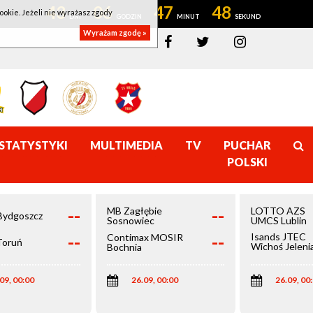
43
06
47
47
ookie. Jeżeli nie wyrażasz zgody
Wyrażam zgodę »
STATYSTYKI
MULTIMEDIA
TV
PUCHAR
POLSKI
--
--
MB Zagłębie
LOTTO AZS
Bydgoszcz
Sosnowiec
UMCS Lublin
--
--
Isands JTEC
Contimax MOSIR
Toruń
Wichoś Jeleni
Bochnia
Góra
09, 00:00
26.09, 00:00
26.09, 00