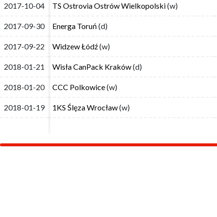
2017-10-04
2017-10-04
TS Ostrovia Ostrów Wielkopolski
TS Ostrovia Ostrów Wielkopolski
(w)
(w)
2017-09-30
2017-09-30
Energa Toruń
Energa Toruń
(d)
(d)
2017-09-22
2017-09-22
Widzew Łódź
Widzew Łódź
(w)
(w)
2018-01-21
2018-01-21
Wisła CanPack Kraków
Wisła CanPack Kraków
(d)
(d)
2018-01-20
2018-01-20
CCC Polkowice
CCC Polkowice
(w)
(w)
2018-01-19
2018-01-19
1KS Ślęza Wrocław
1KS Ślęza Wrocław
(w)
(w)