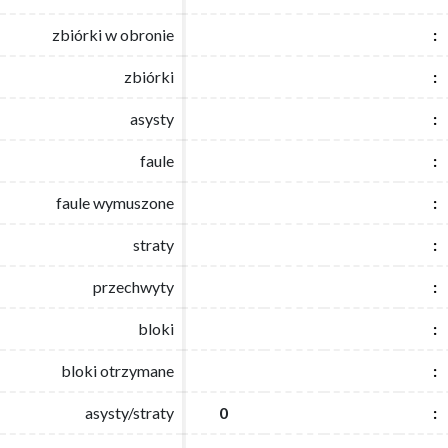
zbiórki w obronie
zbiórki w obronie
:
:
zbiórki
zbiórki
:
:
asysty
asysty
:
:
faule
faule
:
:
faule wymuszone
faule wymuszone
:
:
straty
straty
:
:
przechwyty
przechwyty
:
:
bloki
bloki
:
:
bloki otrzymane
bloki otrzymane
:
:
asysty/straty
asysty/straty
0
0
:
: