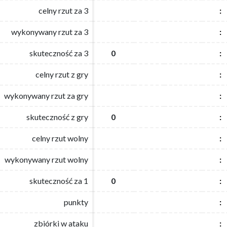
celny rzut za 3
celny rzut za 3
:
:
wykonywany rzut za 3
wykonywany rzut za 3
:
:
skuteczność za 3
skuteczność za 3
0
0
:
:
celny rzut z gry
celny rzut z gry
:
:
wykonywany rzut za gry
wykonywany rzut za gry
:
:
skuteczność z gry
skuteczność z gry
0
0
:
:
celny rzut wolny
celny rzut wolny
:
:
wykonywany rzut wolny
wykonywany rzut wolny
:
:
skuteczność za 1
skuteczność za 1
0
0
:
:
punkty
punkty
:
:
zbiórki w ataku
zbiórki w ataku
:
: