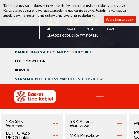
Ta strona używa cookies m.in. w celach: świadczenia usług, reklamy, statystyk.
Korzystając ze strony wyrażasz zgodę na używanie cookie. Jeżeli nie wyrażasz
1KS ŚLĘZA WROCŁAW - LOTTO AZS UMCS LUBLIN
zgody powinieneś zmienić ustawienia swojej przeglądarki.
43
16
24
49
Wyrażam zgodę »
19.09.2026, GODZ. 18:00, TVPSPORT.PL
BANK PEKAO S.A. PUCHAR POLSKI KOBIET
LOTTO 3X3 LIGA
#HWHR
STANDARDY OCHRONY MAŁOLETNICH PZKOSZ
--
--
1KS Ślęza
SKK Polonia
Wi
Wrocław
Warszawa
--
--
KS
LOTTO AZS
MKS Pruszków
Go
UMCS Lublin