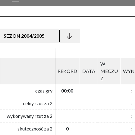
SEZON 2004/2005
W
W
REKORD
REKORD
DATA
DATA
MECZU
MECZU
WYN
WYN
Z
Z
czas gry
czas gry
00:00
00:00
:
:
celny rzut za 2
celny rzut za 2
:
:
wykonywany rzut za 2
wykonywany rzut za 2
:
:
skuteczność za 2
skuteczność za 2
0
0
:
: