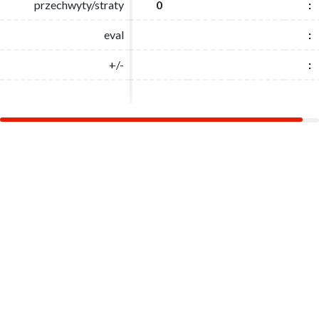
przechwyty/straty
przechwyty/straty
0
0
:
:
eval
eval
:
:
+/-
+/-
:
: