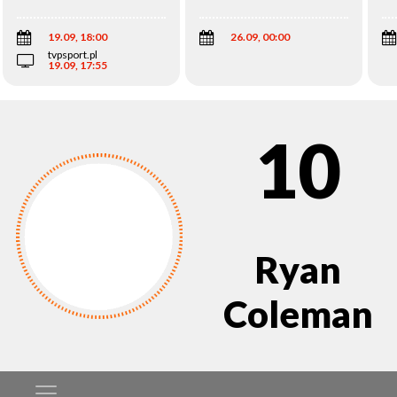
Wi
19.09, 18:00
26.09, 00:00
tvpsport.pl
19.09, 17:55
10
Ryan
Coleman