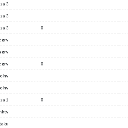
 za 3
za 3
za 3
0
z gry
 gry
z gry
0
wolny
olny
za 1
0
nkty
ataku