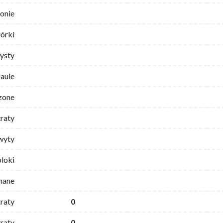
ronie
iórki
ysty
faule
zone
traty
wyty
bloki
mane
traty
0
raty
0