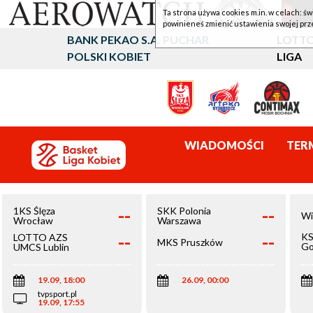
Ta strona używa cookies m.in. w celach: św
powinieneś zmienić ustawienia swojej prz
BANK PEKAO S.A. PUCHAR
LOTTO
POLSKI KOBIET
LIGA
WIADOMOŚCI
TER
--
--
1KS Ślęza
SKK Polonia
Wi
Wrocław
Warszawa
--
--
KS
LOTTO AZS
MKS Pruszków
Go
UMCS Lublin
Wi
19.09, 18:00
26.09, 00:00
tvpsport.pl
19.09, 17:55