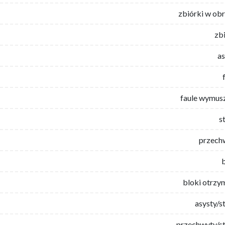
zbiórki w ob
zb
as
faule wymus
s
przech
bloki otrzy
asysty/s
przechwyty/st