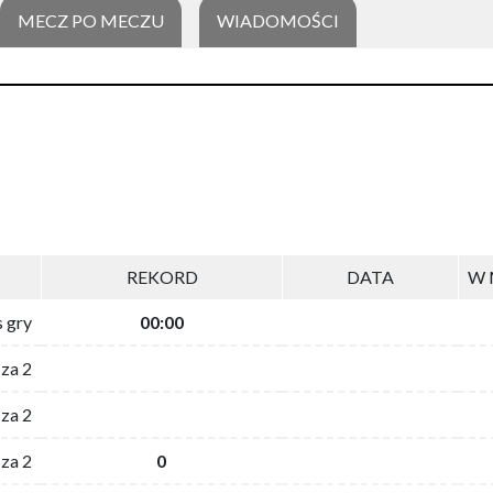
MECZ PO MECZU
WIADOMOŚCI
REKORD
DATA
W 
s gry
00:00
 za 2
za 2
za 2
0