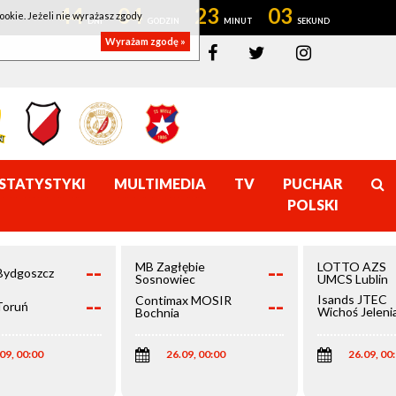
44
04
23
02
ookie. Jeżeli nie wyrażasz zgody
Wyrażam zgodę »
STATYSTYKI
MULTIMEDIA
TV
PUCHAR
POLSKI
--
--
MB Zagłębie
LOTTO AZS
Bydgoszcz
Sosnowiec
UMCS Lublin
--
--
Isands JTEC
Contimax MOSIR
Toruń
Wichoś Jeleni
Bochnia
Góra
09, 00:00
26.09, 00:00
26.09, 00