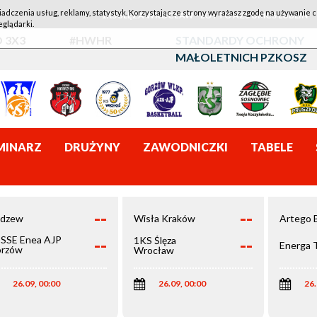
iadczenia usług, reklamy, statystyk. Korzystając ze strony wyrażasz zgodę na używanie c
1KS ŚLĘZA WROCŁAW - LOTTO AZS UMCS LUBLIN
eglądarki.
 3X3
#HWHR
STANDARDY OCHRONY
MAŁOLETNICH PZKOSZ
MINARZ
DRUŻYNY
ZAWODNICZKI
TABELE
--
--
dzew
Wisła Kraków
Artego 
--
--
SSE Enea AJP
1KS Ślęza
Energa 
rzów
Wrocław
elkopolski
26.09, 00:00
26.09, 00:00
26.