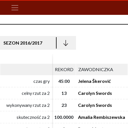
SEZON 2016/2017
REKORD
REKORD
ZAWODNICZKA
ZAWODNICZKA
czas gry
czas gry
45:00
45:00
Jelena Škerović
Jelena Škerović
celny rzut za 2
celny rzut za 2
13
13
Carolyn Swords
Carolyn Swords
wykonywany rzut za 2
wykonywany rzut za 2
23
23
Carolyn Swords
Carolyn Swords
skuteczność za 2
skuteczność za 2
100.0000
100.0000
Amalia Rembiszewska
Amalia Rembiszewska