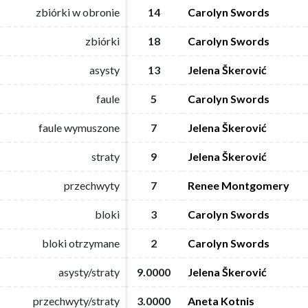
zbiórki w obronie
zbiórki w obronie
14
14
Carolyn Swords
Carolyn Swords
zbiórki
zbiórki
18
18
Carolyn Swords
Carolyn Swords
asysty
asysty
13
13
Jelena Škerović
Jelena Škerović
faule
faule
5
5
Carolyn Swords
Carolyn Swords
faule wymuszone
faule wymuszone
7
7
Jelena Škerović
Jelena Škerović
straty
straty
9
9
Jelena Škerović
Jelena Škerović
przechwyty
przechwyty
7
7
Renee Montgomery
Renee Montgomery
bloki
bloki
3
3
Carolyn Swords
Carolyn Swords
bloki otrzymane
bloki otrzymane
2
2
Carolyn Swords
Carolyn Swords
asysty/straty
asysty/straty
9.0000
9.0000
Jelena Škerović
Jelena Škerović
przechwyty/straty
przechwyty/straty
3.0000
3.0000
Aneta Kotnis
Aneta Kotnis