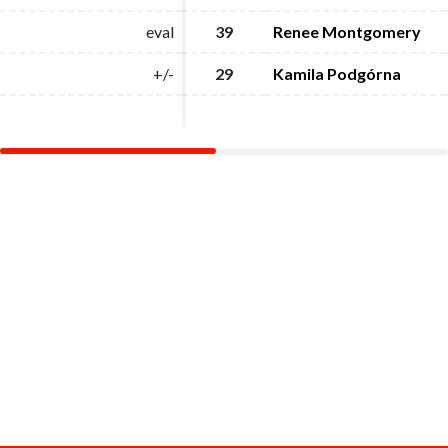
eval
eval
39
39
Renee Montgomery
Renee Montgomery
+/-
+/-
29
29
Kamila Podgórna
Kamila Podgórna