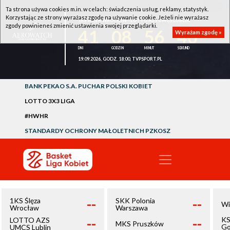
Ta strona używa cookies m.in. w celach: świadczenia usług, reklamy, statystyk.
Korzystając ze strony wyrażasz zgodę na używanie cookie. Jeżeli nie wyrażasz
1KS ŚLĘZA WROCŁAW - LOTTO AZS UMCS LUBLIN
zgody powinieneś zmienić ustawienia swojej przeglądarki.
41
08
56
40
Wyrażam zgodę »
19.09.2026, GODZ. 18:00, TVPSPORT.PL
BANK PEKAO S.A. PUCHAR POLSKI KOBIET
LOTTO 3X3 LIGA
#HWHR
STANDARDY OCHRONY MAŁOLETNICH PZKOSZ
--
--
1KS Ślęza
SKK Polonia
Wi
Wrocław
Warszawa
--
--
KS
LOTTO AZS
MKS Pruszków
Go
UMCS Lublin