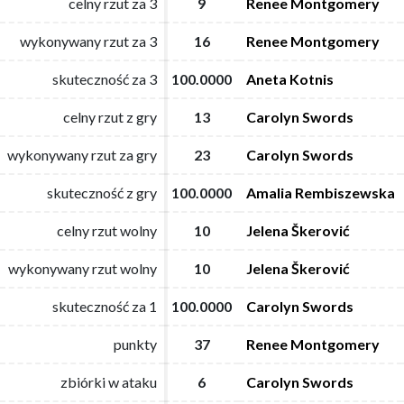
celny rzut za 3
celny rzut za 3
9
9
Renee Montgomery
Renee Montgomery
wykonywany rzut za 3
wykonywany rzut za 3
16
16
Renee Montgomery
Renee Montgomery
skuteczność za 3
skuteczność za 3
100.0000
100.0000
Aneta Kotnis
Aneta Kotnis
celny rzut z gry
celny rzut z gry
13
13
Carolyn Swords
Carolyn Swords
wykonywany rzut za gry
wykonywany rzut za gry
23
23
Carolyn Swords
Carolyn Swords
skuteczność z gry
skuteczność z gry
100.0000
100.0000
Amalia Rembiszewska
Amalia Rembiszewska
celny rzut wolny
celny rzut wolny
10
10
Jelena Škerović
Jelena Škerović
wykonywany rzut wolny
wykonywany rzut wolny
10
10
Jelena Škerović
Jelena Škerović
skuteczność za 1
skuteczność za 1
100.0000
100.0000
Carolyn Swords
Carolyn Swords
punkty
punkty
37
37
Renee Montgomery
Renee Montgomery
zbiórki w ataku
zbiórki w ataku
6
6
Carolyn Swords
Carolyn Swords