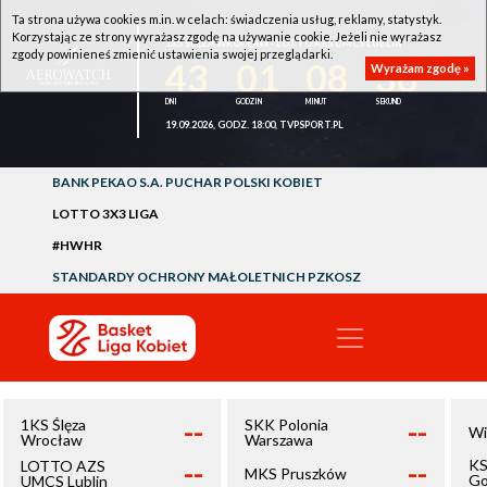
Ta strona używa cookies m.in. w celach: świadczenia usług, reklamy, statystyk.
Korzystając ze strony wyrażasz zgodę na używanie cookie. Jeżeli nie wyrażasz
1KS ŚLĘZA WROCŁAW - LOTTO AZS UMCS LUBLIN
zgody powinieneś zmienić ustawienia swojej przeglądarki.
43
01
08
36
Wyrażam zgodę »
19.09.2026, GODZ. 18:00, TVPSPORT.PL
BANK PEKAO S.A. PUCHAR POLSKI KOBIET
LOTTO 3X3 LIGA
#HWHR
STANDARDY OCHRONY MAŁOLETNICH PZKOSZ
--
--
1KS Ślęza
SKK Polonia
Wi
Wrocław
Warszawa
--
--
KS
LOTTO AZS
MKS Pruszków
Go
UMCS Lublin