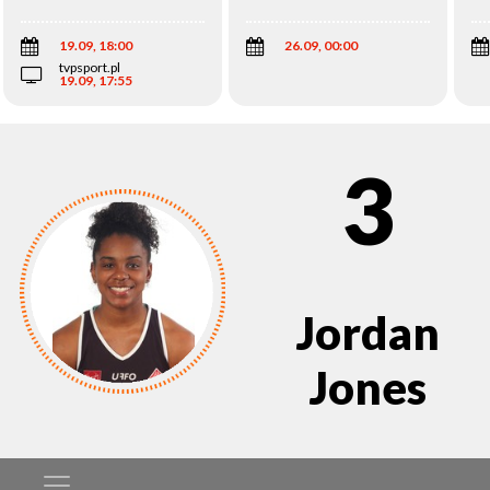
Wi
19.09, 18:00
26.09, 00:00
tvpsport.pl
19.09, 17:55
3
Jordan
Jones