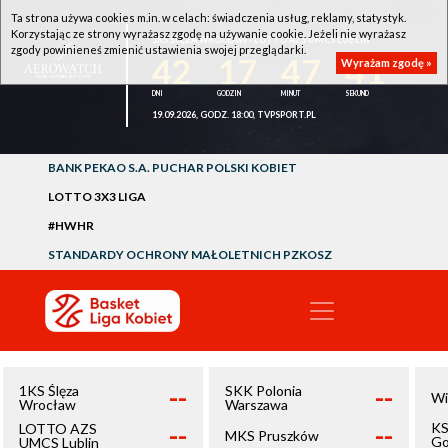
Ta strona używa cookies m.in. w celach: świadczenia usług, reklamy, statystyk.
Korzystając ze strony wyrażasz zgodę na używanie cookie. Jeżeli nie wyrażasz
1KS ŚLĘZA WROCŁAW - LOTTO AZS UMCS LUBLIN
zgody powinieneś zmienić ustawienia swojej przeglądarki.
42
17
47
41
Wyrażam zgodę »
19.09.2026, GODZ. 18:00, TVPSPORT.PL
BANK PEKAO S.A. PUCHAR POLSKI KOBIET
LOTTO 3X3 LIGA
#HWHR
STANDARDY OCHRONY MAŁOLETNICH PZKOSZ
--
--
1KS Ślęza
SKK Polonia
Wi
Wrocław
Warszawa
--
--
KS
LOTTO AZS
MKS Pruszków
Go
UMCS Lublin