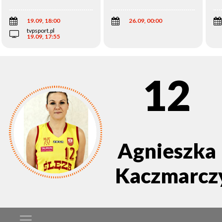
Wi
19.09, 18:00
26.09, 00:00
tvpsport.pl
19.09, 17:55
12
Agnieszka
Kaczmarcz