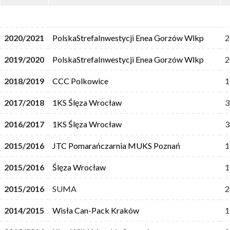
2020/2021
PolskaStrefaInwestycji Enea Gorzów Wlkp
2
2019/2020
PolskaStrefaInwestycji Enea Gorzów Wlkp
2
2018/2019
CCC Polkowice
1
2017/2018
1KS Ślęza Wrocław
3
2016/2017
1KS Ślęza Wrocław
3
2015/2016
JTC Pomarańczarnia MUKS Poznań
1
2015/2016
Ślęza Wrocław
1
2015/2016
SUMA
2
2014/2015
Wisła Can-Pack Kraków
1