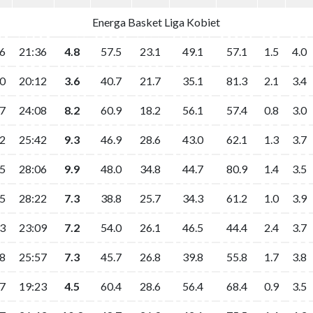
Energa Basket Liga Kobiet
6
21:36
4.8
57.5
23.1
49.1
57.1
1.5
4.0
0
20:12
3.6
40.7
21.7
35.1
81.3
2.1
3.4
7
24:08
8.2
60.9
18.2
56.1
57.4
0.8
3.0
2
25:42
9.3
46.9
28.6
43.0
62.1
1.3
3.7
5
28:06
9.9
48.0
34.8
44.7
80.9
1.4
3.5
5
28:22
7.3
38.8
25.7
34.3
61.2
1.0
3.9
3
23:09
7.2
54.0
26.1
46.5
44.4
2.4
3.7
8
25:57
7.3
45.7
26.8
39.8
55.8
1.7
3.8
7
19:23
4.5
60.4
28.6
56.4
68.4
0.9
3.5