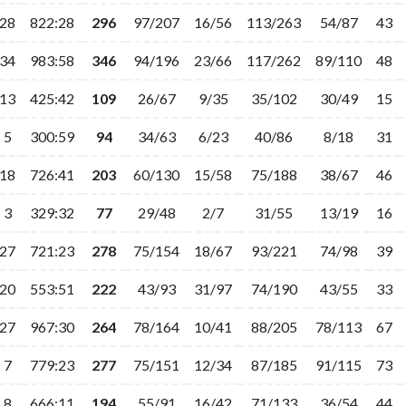
28
822:28
296
97/207
16/56
113/263
54/87
43
34
983:58
346
94/196
23/66
117/262
89/110
48
13
425:42
109
26/67
9/35
35/102
30/49
15
5
300:59
94
34/63
6/23
40/86
8/18
31
18
726:41
203
60/130
15/58
75/188
38/67
46
3
329:32
77
29/48
2/7
31/55
13/19
16
27
721:23
278
75/154
18/67
93/221
74/98
39
20
553:51
222
43/93
31/97
74/190
43/55
33
27
967:30
264
78/164
10/41
88/205
78/113
67
7
779:23
277
75/151
12/34
87/185
91/115
73
8
666:11
194
55/91
16/42
71/133
36/54
44