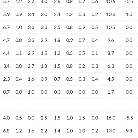
5.7
1.2
2.7
4.0
2.6
0.8
0.7
0.6
10.6
-0.5
5.9
0.9
3.4
3.0
2.4
1.2
0.3
0.2
10.3
1.0
6.7
1.0
3.3
3.3
2.5
0.8
0.9
0.5
10.5
0.0
4.7
0.8
3.3
2.9
1.8
0.9
0.7
0.4
9.6
0.0
4.4
1.1
2.9
1.5
1.2
0.5
0.5
0.1
8.7
0.0
3.4
0.8
2.7
1.8
1.5
0.8
0.2
0.3
6.3
0.0
2.3
0.4
1.6
0.9
0.7
0.5
0.3
0.4
4.5
0.0
0.7
0.0
1.0
0.0
0.3
0.0
0.0
0.0
1.7
0.0
4.0
0.5
0.0
2.5
1.5
1.0
1.5
0.0
16.0
-5.5
6.8
1.2
1.6
2.2
1.4
1.0
1.0
0.2
13.0
9.8