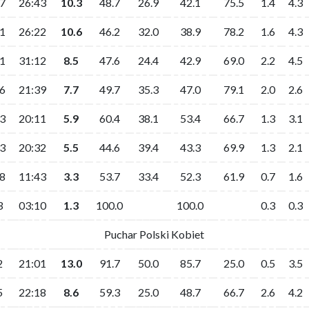
7
26:43
10.3
48.7
26.9
42.1
75.5
1.4
4.3
1
26:22
10.6
46.2
32.0
38.9
78.2
1.6
4.3
1
31:12
8.5
47.6
24.4
42.9
69.0
2.2
4.5
6
21:39
7.7
49.7
35.3
47.0
79.1
2.0
2.6
3
20:11
5.9
60.4
38.1
53.4
66.7
1.3
3.1
3
20:32
5.5
44.6
39.4
43.3
69.9
1.3
2.1
8
11:43
3.3
53.7
33.4
52.3
61.9
0.7
1.6
3
03:10
1.3
100.0
100.0
0.3
0.3
Puchar Polski Kobiet
2
21:01
13.0
91.7
50.0
85.7
25.0
0.5
3.5
5
22:18
8.6
59.3
25.0
48.7
66.7
2.6
4.2