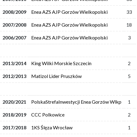
2008/2009
Enea AZS AJP Gorzów Wielkopolski
33
2007/2008
Enea AZS AJP Gorzów Wielkopolski
18
2006/2007
Enea AZS AJP Gorzów Wielkopolski
3
2013/2014
King Wilki Morskie Szczecin
2
2012/2013
Matizol Lider Pruszków
5
2020/2021
PolskaStrefaInwestycji Enea Gorzów Wlkp
1
2018/2019
CCC Polkowice
2
2017/2018
1KS Ślęza Wrocław
1