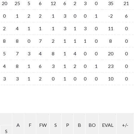
20
25
5
6
12
6
2
3
0
35
21
0
1
2
2
1
3
0
0
1
-2
6
2
4
1
1
1
3
1
3
0
11
0
8
8
0
7
2
1
1
1
0
8
0
5
7
3
4
8
1
4
0
0
20
0
4
8
1
6
3
1
2
0
1
23
0
3
3
1
2
0
1
0
0
0
10
0
A
F
FW
S
P
B
BO
EVAL
+/-
S