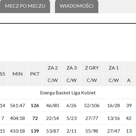
MECZ PO MECZU
WIADOMOŚCI
ZA 2
ZA 3
Z GRY
ZA 1
S5
MIN
PKT
C/W
C/W
C/W
C/W
A
Energa Basket Liga Kobiet
14
561:47
126
46/80
6/26
52/106
16/28
39
7
404:18
72
22/54
5/23
27/77
13/16
42
15
410:18
139
53/87
2/11
55/98
27/47
13