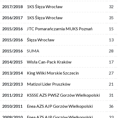
2017/2018
1KS Ślęza Wrocław
32
2016/2017
1KS Ślęza Wrocław
35
2015/2016
JTC Pomarańczarnia MUKS Poznań
15
2015/2016
Ślęza Wrocław
13
2015/2016
SUMA
28
2014/2015
Wisła Can-Pack Kraków
17
2013/2014
King Wilki Morskie Szczecin
27
2012/2013
Matizol Lider Pruszków
21
2011/2012
KSSSE AZS PWSZ Gorzów Wielkopolski
31
2010/2011
Enea AZS AJP Gorzów Wielkopolski
36
2009/2010
Enea AZS AJP Gorzów Wielkopolski
33