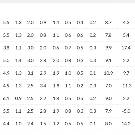
5.5
1.3
2.0
0.9
1.4
0.5
0.4
0.2
8.7
4.3
5.5
1.3
2.0
0.8
1.1
0.6
0.6
0.2
7.8
5.4
3.8
1.1
3.0
2.0
0.6
0.7
0.5
0.3
9.9
17.4
5.0
1.4
3.0
2.8
2.0
0.8
0.3
0.3
9.1
2.2
4.9
1.3
3.1
2.9
1.9
1.0
0.5
0.1
10.9
9.7
4.9
1.3
2.5
3.4
1.9
1.1
0.2
0.3
7.0
-11.3
6.1
0.9
2.5
2.2
1.8
0.5
0.5
0.2
9.0
2.2
5.5
1.1
2.5
2.8
1.9
0.8
0.3
0.3
7.9
-5.0
4.4
1.0
2.4
1.5
1.2
0.6
0.5
0.1
8.0
14.2