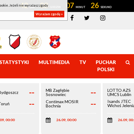
42
08
07
25
ookie. Jeżeli nie wyrażasz zgody
Wyrażam zgodę »
STATYSTYKI
MULTIMEDIA
TV
PUCHAR
POLSKI
--
--
MB Zagłębie
LOTTO AZS
Bydgoszcz
Sosnowiec
UMCS Lublin
--
--
Isands JTEC
Contimax MOSIR
Toruń
Wichoś Jeleni
Bochnia
Góra
09, 00:00
26.09, 00:00
26.09, 00