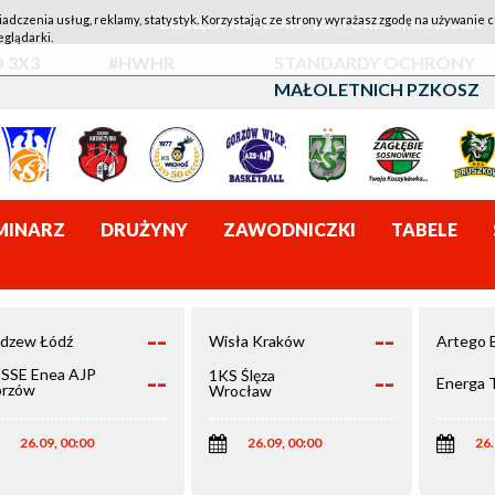
iadczenia usług, reklamy, statystyk. Korzystając ze strony wyrażasz zgodę na używanie c
1KS ŚLĘZA WROCŁAW - LOTTO AZS UMCS LUBLIN
eglądarki.
 3X3
#HWHR
STANDARDY OCHRONY
MAŁOLETNICH PZKOSZ
MINARZ
DRUŻYNY
ZAWODNICZKI
TABELE
--
--
dzew Łódź
Wisła Kraków
Artego 
--
--
SSE Enea AJP
1KS Ślęza
Energa 
rzów
Wrocław
elkopolski
26.09, 00:00
26.09, 00:00
26.