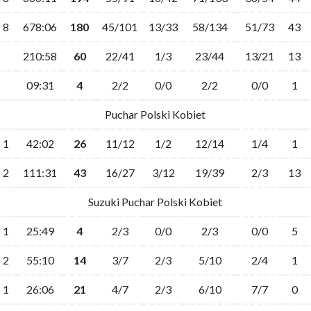
8
678:06
180
45/101
13/33
58/134
51/73
43
210:58
60
22/41
1/3
23/44
13/21
13
09:31
4
2/2
0/0
2/2
0/0
1
Puchar Polski Kobiet
1
42:02
26
11/12
1/2
12/14
1/4
1
2
111:31
43
16/27
3/12
19/39
2/3
13
Suzuki Puchar Polski Kobiet
1
25:49
4
2/3
0/0
2/3
0/0
5
2
55:10
14
3/7
2/3
5/10
2/4
1
1
26:06
21
4/7
2/3
6/10
7/7
0