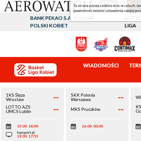
Ta strona używa cookies m.in. w celach: św
powinieneś zmienić ustawienia swojej prz
BANK PEKAO S.A. PUCHAR
LOTTO
POLSKI KOBIET
LIGA
WIADOMOŚCI
TER
--
--
1KS Ślęza
SKK Polonia
Wi
Wrocław
Warszawa
--
--
KS
LOTTO AZS
MKS Pruszków
Go
UMCS Lublin
Wi
19.09, 18:00
26.09, 00:00
tvpsport.pl
19.09, 17:55