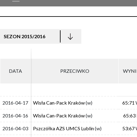
SEZON 2015/2016
DATA
DATA
PRZECIWKO
PRZECIWKO
WYNI
WYNI
2016-04-17
2016-04-17
Wisła Can-Pack Kraków
Wisła Can-Pack Kraków
(w)
(w)
65:71
65:71
2016-04-16
2016-04-16
Wisła Can-Pack Kraków
Wisła Can-Pack Kraków
(w)
(w)
65:63
65:63
2016-04-03
2016-04-03
Pszczółka AZS UMCS Lublin
Pszczółka AZS UMCS Lublin
(w)
(w)
53:67
53:67