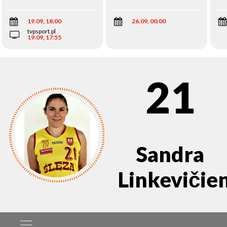
Wi
19.09, 18:00
26.09, 00:00
tvpsport.pl
19.09, 17:55
21
Sandra
Linkevičie