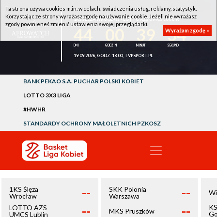
Ta strona używa cookies m.in. w celach: świadczenia usług, reklamy, statystyk.
Korzystając ze strony wyrażasz zgodę na używanie cookie. Jeżeli nie wyrażasz
1KS ŚLĘZA WROCŁAW - LOTTO AZS UMCS LUBLIN
zgody powinieneś zmienić ustawienia swojej przeglądarki.
44
00
39
34
Wyrażam zgodę »
19.09.2026, GODZ. 18:00, TVPSPORT.PL
BANK PEKAO S.A. PUCHAR POLSKI KOBIET
LOTTO 3X3 LIGA
#HWHR
STANDARDY OCHRONY MAŁOLETNICH PZKOSZ
--
--
1KS Ślęza
SKK Polonia
Wi
Wrocław
Warszawa
--
--
KS
LOTTO AZS
MKS Pruszków
Go
UMCS Lublin