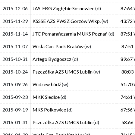
2015-12-06
2015-12-06
JAS-FBG Zagłębie Sosnowiec
JAS-FBG Zagłębie Sosnowiec
(d)
(d)
87:64
87:64
2015-11-29
2015-11-29
KSSSE AZS PWSZ Gorzów Wlkp.
KSSSE AZS PWSZ Gorzów Wlkp.
(w)
(w)
43:72
43:72
2015-11-14
2015-11-14
JTC Pomarańczarnia MUKS Poznań
JTC Pomarańczarnia MUKS Poznań
(d)
(d)
87:51
87:51
2015-11-07
2015-11-07
Wisła Can-Pack Kraków
Wisła Can-Pack Kraków
(w)
(w)
87:51
87:51
2015-10-31
2015-10-31
Artego Bydgoszcz
Artego Bydgoszcz
(d)
(d)
89:67
89:67
2015-10-24
2015-10-24
Pszczółka AZS UMCS Lublin
Pszczółka AZS UMCS Lublin
(w)
(w)
88:83
88:83
2015-09-26
2015-09-26
Widzew Łódź
Widzew Łódź
(w)
(w)
51:70
51:70
2015-09-23
2015-09-23
MKK Siedlce
MKK Siedlce
(d)
(d)
74:61
74:61
2015-09-19
2015-09-19
MKS Polkowice
MKS Polkowice
(d)
(d)
67:56
67:56
2016-01-31
2016-01-31
Pszczółka AZS UMCS Lublin
Pszczółka AZS UMCS Lublin
(d)
(d)
58:66
58:66
2016-01-30
2016-01-30
Wisła Can-Pack Kraków
Wisła Can-Pack Kraków
(d)
(d)
71:65
71:65