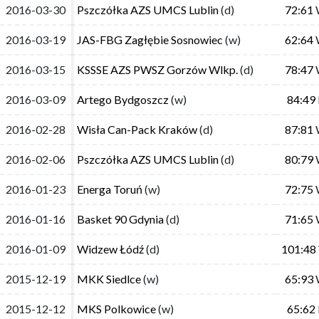
2016-03-30
2016-03-30
Pszczółka AZS UMCS Lublin
Pszczółka AZS UMCS Lublin
(d)
(d)
72:61
72:61
2016-03-19
2016-03-19
JAS-FBG Zagłębie Sosnowiec
JAS-FBG Zagłębie Sosnowiec
(w)
(w)
62:64
62:64
2016-03-15
2016-03-15
KSSSE AZS PWSZ Gorzów Wlkp.
KSSSE AZS PWSZ Gorzów Wlkp.
(d)
(d)
78:47
78:47
2016-03-09
2016-03-09
Artego Bydgoszcz
Artego Bydgoszcz
(w)
(w)
84:49
84:49
2016-02-28
2016-02-28
Wisła Can-Pack Kraków
Wisła Can-Pack Kraków
(d)
(d)
87:81
87:81
2016-02-06
2016-02-06
Pszczółka AZS UMCS Lublin
Pszczółka AZS UMCS Lublin
(d)
(d)
80:79
80:79
2016-01-23
2016-01-23
Energa Toruń
Energa Toruń
(w)
(w)
72:75
72:75
2016-01-16
2016-01-16
Basket 90 Gdynia
Basket 90 Gdynia
(d)
(d)
71:65
71:65
2016-01-09
2016-01-09
Widzew Łódź
Widzew Łódź
(d)
(d)
101:48
101:48
2015-12-19
2015-12-19
MKK Siedlce
MKK Siedlce
(w)
(w)
65:93
65:93
2015-12-12
2015-12-12
MKS Polkowice
MKS Polkowice
(w)
(w)
65:62
65:62