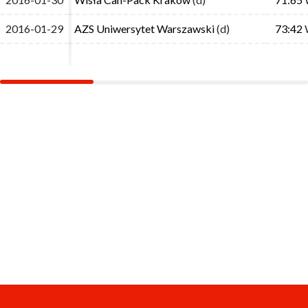
2016-01-29
2016-01-29
AZS Uniwersytet Warszawski
AZS Uniwersytet Warszawski
(d)
(d)
73:42
73:42