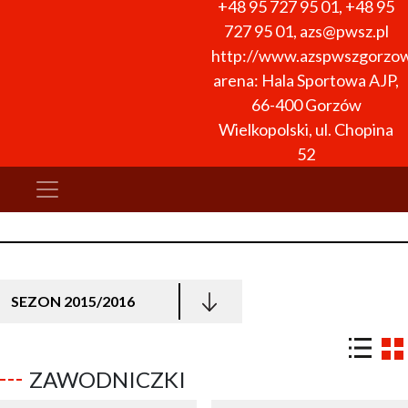
+48 95 727 95 01
,
+48 95
727 95 01
,
azs@pwsz.pl
http://www.azspwszgorzow
arena: Hala Sportowa AJP,
66-400 Gorzów
Wielkopolski, ul. Chopina
52
SEZON 2015/2016
ZAWODNICZKI