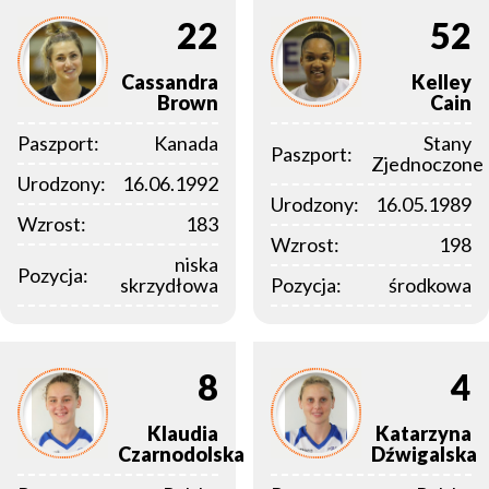
22
52
Cassandra
Kelley
Brown
Cain
Paszport:
Kanada
Stany
Paszport:
Zjednoczone
Urodzony:
16.06.1992
Urodzony:
16.05.1989
Wzrost:
183
Wzrost:
198
niska
Pozycja:
skrzydłowa
Pozycja:
środkowa
8
4
Klaudia
Katarzyna
Czarnodolska
Dźwigalska