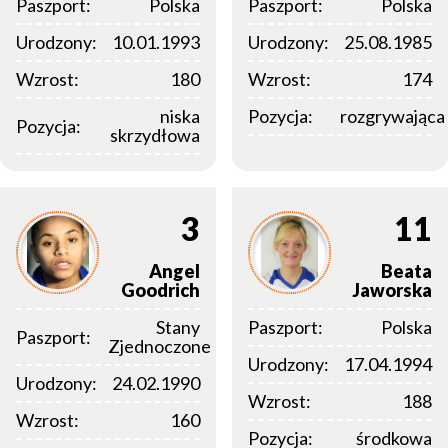
Paszport:
Polska
Paszport:
Polska
Urodzony:
10.01.1993
Urodzony:
25.08.1985
Wzrost:
180
Wzrost:
174
niska
Pozycja:
rozgrywająca
Pozycja:
skrzydłowa
3
11
Angel
Beata
Goodrich
Jaworska
Stany
Paszport:
Polska
Paszport:
Zjednoczone
Urodzony:
17.04.1994
Urodzony:
24.02.1990
Wzrost:
188
Wzrost:
160
Pozycja:
środkowa