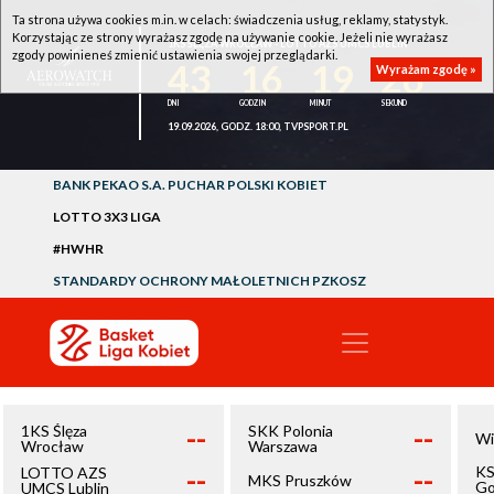
Ta strona używa cookies m.in. w celach: świadczenia usług, reklamy, statystyk.
Korzystając ze strony wyrażasz zgodę na używanie cookie. Jeżeli nie wyrażasz
1KS ŚLĘZA WROCŁAW - LOTTO AZS UMCS LUBLIN
zgody powinieneś zmienić ustawienia swojej przeglądarki.
43
16
19
26
Wyrażam zgodę »
19.09.2026, GODZ. 18:00, TVPSPORT.PL
BANK PEKAO S.A. PUCHAR POLSKI KOBIET
LOTTO 3X3 LIGA
#HWHR
STANDARDY OCHRONY MAŁOLETNICH PZKOSZ
--
--
1KS Ślęza
SKK Polonia
Wi
Wrocław
Warszawa
--
--
KS
LOTTO AZS
MKS Pruszków
Go
UMCS Lublin