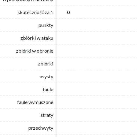
skuteczność za 1
skuteczność za 1
0
0
punkty
punkty
zbiórki w ataku
zbiórki w ataku
zbiórki w obronie
zbiórki w obronie
zbiórki
zbiórki
asysty
asysty
faule
faule
faule wymuszone
faule wymuszone
straty
straty
przechwyty
przechwyty