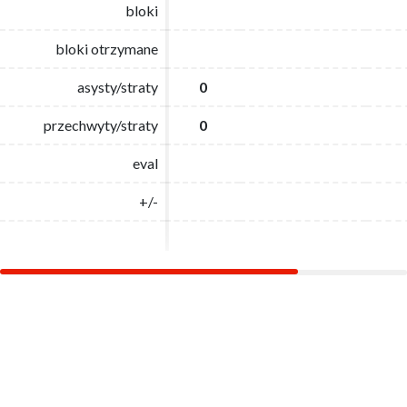
bloki
bloki
bloki otrzymane
bloki otrzymane
asysty/straty
asysty/straty
0
0
przechwyty/straty
przechwyty/straty
0
0
eval
eval
+/-
+/-