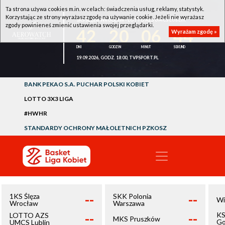
Ta strona używa cookies m.in. w celach: świadczenia usług, reklamy, statystyk.
Korzystając ze strony wyrażasz zgodę na używanie cookie. Jeżeli nie wyrażasz
1KS ŚLĘZA WROCŁAW - LOTTO AZS UMCS LUBLIN
zgody powinieneś zmienić ustawienia swojej przeglądarki.
42
20
06
44
Wyrażam zgodę »
19.09.2026, GODZ. 18:00, TVPSPORT.PL
BANK PEKAO S.A. PUCHAR POLSKI KOBIET
LOTTO 3X3 LIGA
#HWHR
STANDARDY OCHRONY MAŁOLETNICH PZKOSZ
--
--
1KS Ślęza
SKK Polonia
Wi
Wrocław
Warszawa
--
--
KS
LOTTO AZS
MKS Pruszków
Go
UMCS Lublin