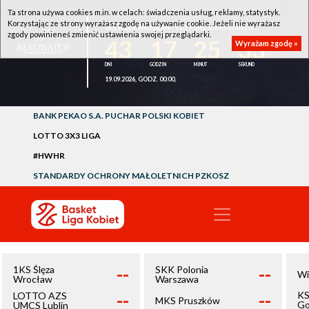
Ta strona używa cookies m.in. w celach: świadczenia usług, reklamy, statystyk.
Korzystając ze strony wyrażasz zgodę na używanie cookie. Jeżeli nie wyrażasz
1KS ŚLĘZA WROCŁAW - LOTTO AZS UMCS LUBLIN
zgody powinieneś zmienić ustawienia swojej przeglądarki.
43
17
25
32
Wyrażam zgodę »
19.09.2026, GODZ. 00:00,
BANK PEKAO S.A. PUCHAR POLSKI KOBIET
LOTTO 3X3 LIGA
#HWHR
STANDARDY OCHRONY MAŁOLETNICH PZKOSZ
--
--
1KS Ślęza
SKK Polonia
Wi
Wrocław
Warszawa
--
--
KS
LOTTO AZS
MKS Pruszków
Go
UMCS Lublin