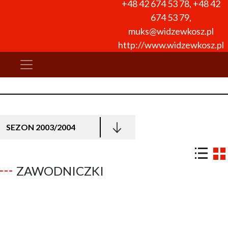
+48 42 674 53 78
,
+48 42
674 53 79
,
muks@widzewkosz.pl
http://www.widzewkosz.pl
SEZON 2003/2004
ZAWODNICZKI