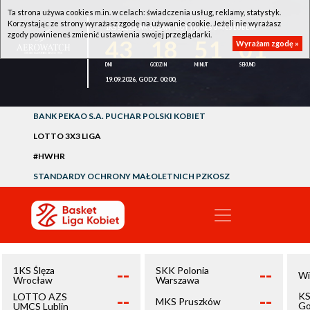
Ta strona używa cookies m.in. w celach: świadczenia usług, reklamy, statystyk.
Korzystając ze strony wyrażasz zgodę na używanie cookie. Jeżeli nie wyrażasz
1KS ŚLĘZA WROCŁAW - LOTTO AZS UMCS LUBLIN
zgody powinieneś zmienić ustawienia swojej przeglądarki.
43
18
51
01
Wyrażam zgodę »
19.09.2026, GODZ. 00:00,
BANK PEKAO S.A. PUCHAR POLSKI KOBIET
LOTTO 3X3 LIGA
#HWHR
STANDARDY OCHRONY MAŁOLETNICH PZKOSZ
--
--
1KS Ślęza
SKK Polonia
Wi
Wrocław
Warszawa
--
--
KS
LOTTO AZS
MKS Pruszków
Go
UMCS Lublin