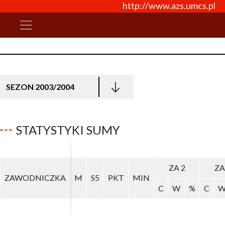
http://www.azs.umcs.pl
SEZON 2003/2004
STATYSTYKI SUMY
ZA 2
ZA 2
ZA
ZA
ZAWODNICZKA
ZAWODNICZKA
M
M
S5
S5
PKT
PKT
MIN
MIN
C
C
W
W
%
%
C
C