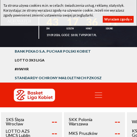
Ta strona używa cookies m.in. w celach: świadczenia usług, reklamy, statystyk.
Korzystając ze strony wyrażasz zgodę na używanie cookie. Jeżeli nie wyrażasz
1KS ŚLĘZA WROCŁAW - LOTTO AZS UMCS LUBLIN
zgody powinieneś zmienić ustawienia swojej przeglądarki.
43
17
36
31
Wyrażam zgodę »
19.09.2026, GODZ. 18:00, TVPSPORT.PL
BANK PEKAO S.A. PUCHAR POLSKI KOBIET
LOTTO 3X3 LIGA
#HWHR
STANDARDY OCHRONY MAŁOLETNICH PZKOSZ
--
--
1KS Ślęza
SKK Polonia
Wi
Wrocław
Warszawa
--
--
KS
LOTTO AZS
MKS Pruszków
Go
UMCS Lublin