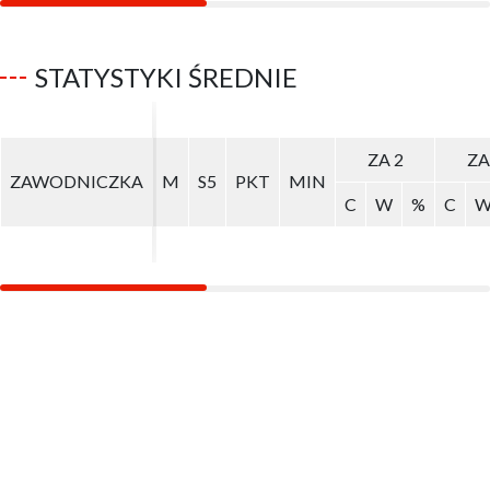
STATYSTYKI ŚREDNIE
ZA 2
ZA 2
ZA
ZA
ZAWODNICZKA
ZAWODNICZKA
M
M
S5
S5
PKT
PKT
MIN
MIN
C
C
W
W
%
%
C
C