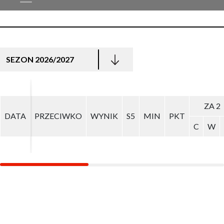
SEZON 2026/2027
ZA 2
ZA 2
DATA
DATA
PRZECIWKO
PRZECIWKO
WYNIK
WYNIK
S5
S5
MIN
MIN
PKT
PKT
C
C
W
W