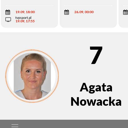
Wi
19.09, 18:00
26.09, 00:00
tvpsport.pl
19.09, 17:55
7
Agata
Nowacka