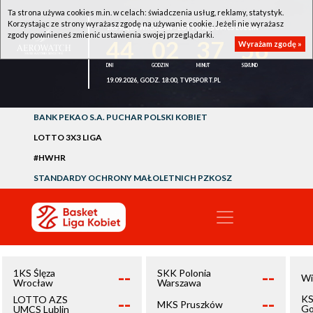
Ta strona używa cookies m.in. w celach: świadczenia usług, reklamy, statystyk.
Korzystając ze strony wyrażasz zgodę na używanie cookie. Jeżeli nie wyrażasz
1KS ŚLĘZA WROCŁAW - LOTTO AZS UMCS LUBLIN
zgody powinieneś zmienić ustawienia swojej przeglądarki.
44
02
37
56
Wyrażam zgodę »
19.09.2026, GODZ. 18:00, TVPSPORT.PL
BANK PEKAO S.A. PUCHAR POLSKI KOBIET
LOTTO 3X3 LIGA
#HWHR
STANDARDY OCHRONY MAŁOLETNICH PZKOSZ
--
--
1KS Ślęza
SKK Polonia
Wi
Wrocław
Warszawa
--
--
KS
LOTTO AZS
MKS Pruszków
Go
UMCS Lublin