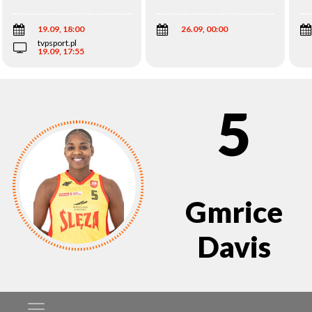
Wi
19.09, 18:00
26.09, 00:00
tvpsport.pl
19.09, 17:55
5
Gmrice
Davis