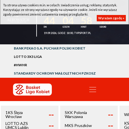
Ta strona używa cookies m.in. w celach: świadczenia usług, reklamy, statystyk.
Korzystając ze strony wyrażasz zgodę na używanie cookie. Jeżeli nie wyrażasz
1KS ŚLĘZA WROCŁAW - LOTTO AZS UMCS LUBLIN
zgody powinieneś zmienić ustawienia swojej przeglądarki.
44
04
58
13
Wyrażam zgodę »
19.09.2026, GODZ. 18:00, TVPSPORT.PL
BANK PEKAO S.A. PUCHAR POLSKI KOBIET
LOTTO 3X3 LIGA
#HWHR
STANDARDY OCHRONY MAŁOLETNICH PZKOSZ
--
--
1KS Ślęza
SKK Polonia
Wi
Wrocław
Warszawa
--
--
KS
LOTTO AZS
MKS Pruszków
Go
UMCS Lublin