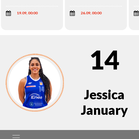
Wi
19.09, 00:00
26.09, 00:00
14
Jessica
January