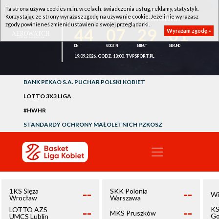
Ta strona używa cookies m.in. w celach: świadczenia usług, reklamy, statystyk.
Korzystając ze strony wyrażasz zgodę na używanie cookie. Jeżeli nie wyrażasz
1KS ŚLĘZA WROCŁAW - LOTTO AZS UMCS LUBLIN
zgody powinieneś zmienić ustawienia swojej przeglądarki.
44
07
29
01
Wyrażam zgodę »
19.09.2026, GODZ. 18:00, TVPSPORT.PL
BANK PEKAO S.A. PUCHAR POLSKI KOBIET
LOTTO 3X3 LIGA
#HWHR
STANDARDY OCHRONY MAŁOLETNICH PZKOSZ
--
--
1KS Ślęza
SKK Polonia
Wi
Wrocław
Warszawa
--
--
KS
LOTTO AZS
MKS Pruszków
Go
UMCS Lublin