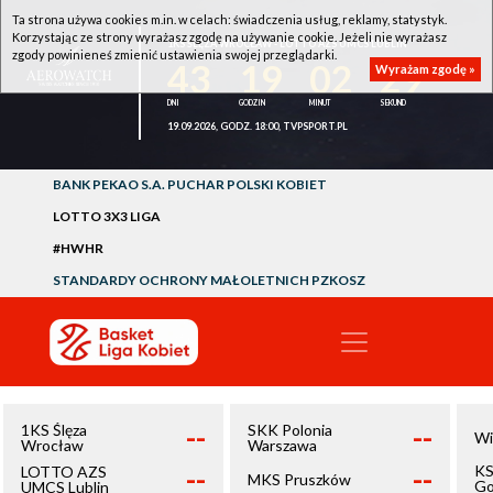
Ta strona używa cookies m.in. w celach: świadczenia usług, reklamy, statystyk.
Korzystając ze strony wyrażasz zgodę na używanie cookie. Jeżeli nie wyrażasz
1KS ŚLĘZA WROCŁAW - LOTTO AZS UMCS LUBLIN
zgody powinieneś zmienić ustawienia swojej przeglądarki.
43
19
02
29
Wyrażam zgodę »
19.09.2026, GODZ. 18:00, TVPSPORT.PL
BANK PEKAO S.A. PUCHAR POLSKI KOBIET
LOTTO 3X3 LIGA
#HWHR
STANDARDY OCHRONY MAŁOLETNICH PZKOSZ
--
--
1KS Ślęza
SKK Polonia
Wi
Wrocław
Warszawa
--
--
KS
LOTTO AZS
MKS Pruszków
Go
UMCS Lublin