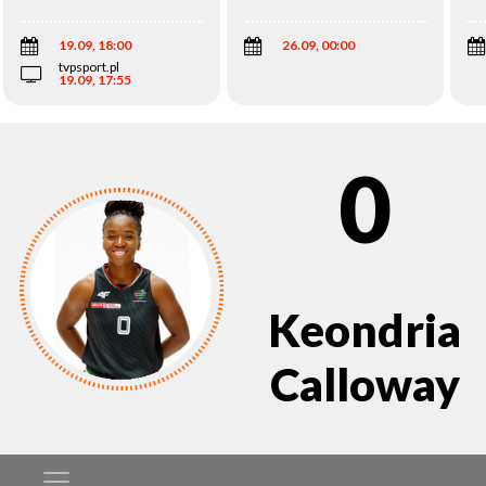
Wi
19.09, 18:00
26.09, 00:00
tvpsport.pl
19.09, 17:55
0
Keondria
Calloway