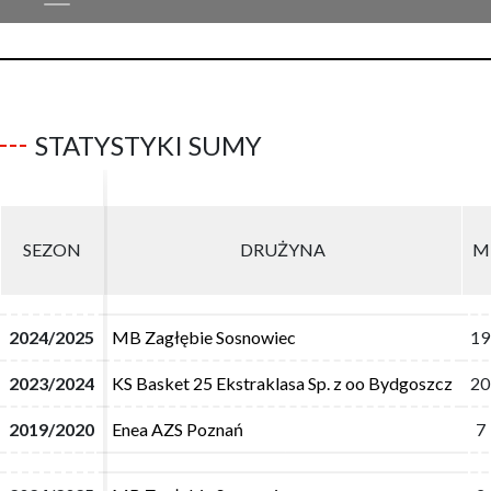
STATYSTYKI SUMY
SEZON
SEZON
DRUŻYNA
DRUŻYNA
M
M
2024/2025
2024/2025
MB Zagłębie Sosnowiec
MB Zagłębie Sosnowiec
19
19
2023/2024
2023/2024
KS Basket 25 Ekstraklasa Sp. z oo Bydgoszcz
KS Basket 25 Ekstraklasa Sp. z oo Bydgoszcz
20
20
2019/2020
2019/2020
Enea AZS Poznań
Enea AZS Poznań
7
7