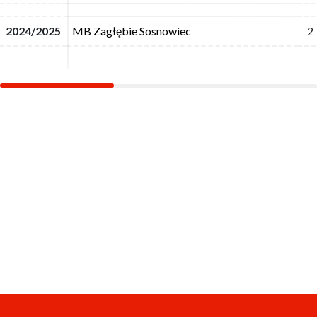
2024/2025
2024/2025
MB Zagłębie Sosnowiec
MB Zagłębie Sosnowiec
2
2