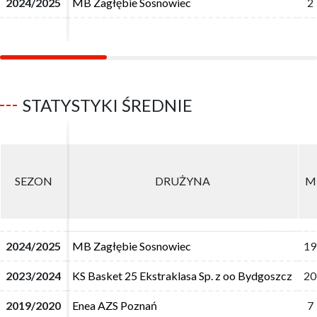
2024/2025
2024/2025
MB Zagłębie Sosnowiec
MB Zagłębie Sosnowiec
2
2
STATYSTYKI ŚREDNIE
SEZON
SEZON
DRUŻYNA
DRUŻYNA
M
M
2024/2025
2024/2025
MB Zagłębie Sosnowiec
MB Zagłębie Sosnowiec
19
19
2023/2024
2023/2024
KS Basket 25 Ekstraklasa Sp. z oo Bydgoszcz
KS Basket 25 Ekstraklasa Sp. z oo Bydgoszcz
20
20
2019/2020
2019/2020
Enea AZS Poznań
Enea AZS Poznań
7
7