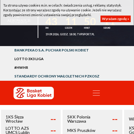
Ta strona używa cookies m.in. w celach: świadczenia usług, reklamy, statystyk.
Korzystając ze strony wyrażasz zgodę na używanie cookie. Jeżeli nie wyrażasz
1KS ŚLĘZA WROCŁAW - LOTTO AZS UMCS LUBLIN
zgody powinieneś zmienić ustawienia swojej przeglądarki.
43
11
50
11
Wyrażam zgodę »
19.09.2026, GODZ. 18:00, TVPSPORT.PL
BANK PEKAO S.A. PUCHAR POLSKI KOBIET
LOTTO 3X3 LIGA
#HWHR
STANDARDY OCHRONY MAŁOLETNICH PZKOSZ
--
--
1KS Ślęza
SKK Polonia
Wi
Wrocław
Warszawa
--
--
KS
LOTTO AZS
MKS Pruszków
Go
UMCS Lublin