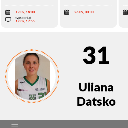
Wi
19.09, 18:00
26.09, 00:00
tvpsport.pl
19.09, 17:55
31
Uliana
Datsko