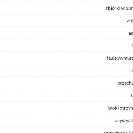
zbiórki w ob
zb
as
faule wymus
s
przech
bloki otrzy
asysty/s
przechwyty/st