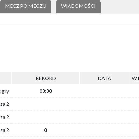
MECZ PO MECZU
WIADOMOŚCI
REKORD
DATA
W 
s gry
00:00
 za 2
za 2
za 2
0