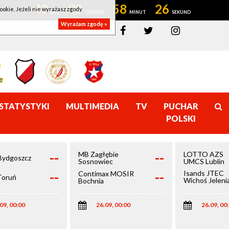
43
03
58
26
ookie. Jeżeli nie wyrażasz zgody
Wyrażam zgodę »
STATYSTYKI
MULTIMEDIA
TV
PUCHAR
POLSKI
--
--
MB Zagłębie
LOTTO AZS
Bydgoszcz
Sosnowiec
UMCS Lublin
--
--
Isands JTEC
Contimax MOSIR
Toruń
Wichoś Jeleni
Bochnia
Góra
09, 00:00
26.09, 00:00
26.09, 00