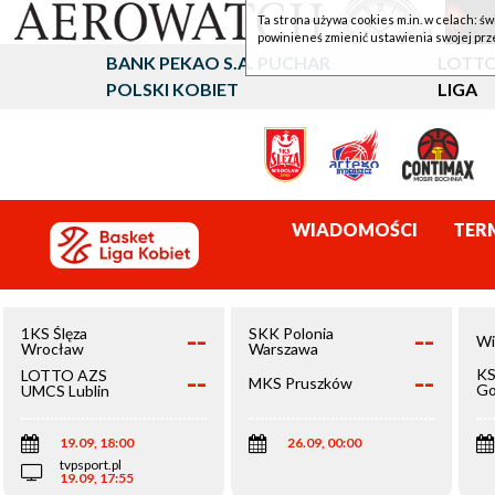
Ta strona używa cookies m.in. w celach: św
powinieneś zmienić ustawienia swojej prz
BANK PEKAO S.A. PUCHAR
LOTTO
POLSKI KOBIET
LIGA
WIADOMOŚCI
TER
--
--
1KS Ślęza
SKK Polonia
Wi
Wrocław
Warszawa
--
--
KS
LOTTO AZS
MKS Pruszków
Go
UMCS Lublin
Wi
19.09, 18:00
26.09, 00:00
tvpsport.pl
19.09, 17:55