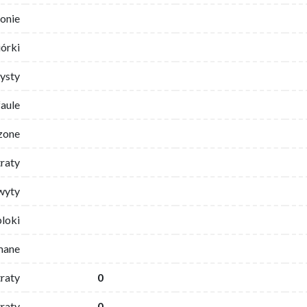
ronie
iórki
ysty
faule
zone
traty
wyty
bloki
mane
traty
0
raty
0