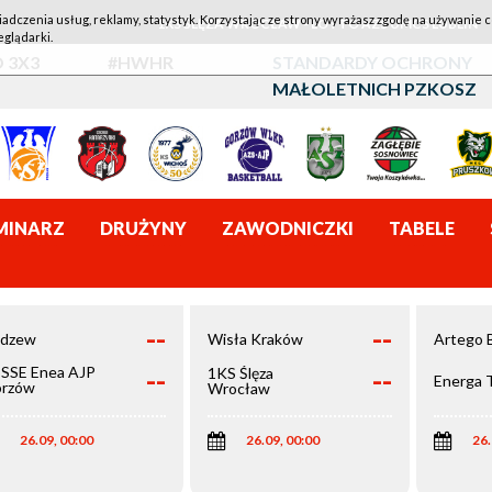
iadczenia usług, reklamy, statystyk. Korzystając ze strony wyrażasz zgodę na używanie c
1KS ŚLĘZA WROCŁAW - LOTTO AZS UMCS LUBLIN
eglądarki.
 3X3
#HWHR
STANDARDY OCHRONY
MAŁOLETNICH PZKOSZ
MINARZ
DRUŻYNY
ZAWODNICZKI
TABELE
--
--
dzew
Wisła Kraków
Artego 
--
--
SSE Enea AJP
1KS Ślęza
Energa 
rzów
Wrocław
elkopolski
26.09, 00:00
26.09, 00:00
26.