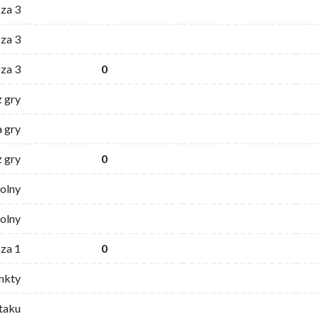
 za 3
za 3
za 3
0
z gry
 gry
z gry
0
wolny
olny
za 1
0
nkty
ataku